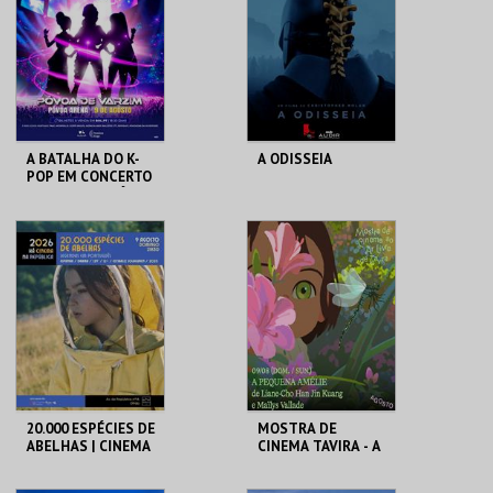
MAIS INFO
MAIS INFO
COMPRAR
COMPRAR
A BATALHA DO K-
A ODISSEIA
POP EM CONCERTO
(TRIBUTO) | PÓVOA
DE VARZIM
PÓVOA ARENA.
AUD. MUN. PESO DA
RÉGUA
MAIS INFO
MAIS INFO
COMPRAR
COMPRAR
20.000 ESPÉCIES DE
MOSTRA DE
ABELHAS | CINEMA
CINEMA TAVIRA - A
AO AR LIVRE
PEQUENA AMÉLIE