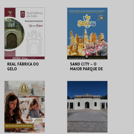
PRAIA DAS ROCAS
PRAIA DAS ROCAS
MAIS INFO
MAIS INFO
COMPRAR
COMPRAR
REAL FÁBRICA DO
SAND CITY – O
GELO
MAIOR PARQUE DE
ESCULTURAS EM
AREIA DO MUNDO
REAL FÁBRICA DO
SAND CITY
GELO
MAIS INFO
MAIS INFO
COMPRAR
COMPRAR