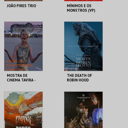
JOÃO PIRES TRIO
MÍNIMOS E OS
MONSTROS (VP)
PONTO C
C. A. C. MORTÁGUA
MAIS INFO
MAIS INFO
COMPRAR
COMPRAR
MOSTRA DE
THE DEATH OF
CINEMA TAVIRA -
ROBIN HOOD
VALOR
SENTIMENTAL
CLAUSTROS
CINE-TEATRO
CONVENTO CARMO
CARIDADE
MAIS INFO
MAIS INFO
COMPRAR
COMPRAR