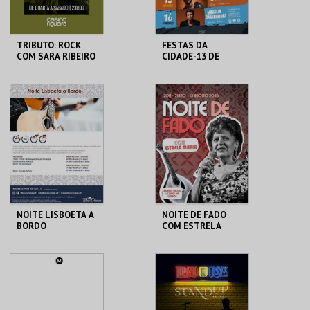
TRIBUTO: ROCK
FESTAS DA
COM SARA RIBEIRO
CIDADE-13 DE
QUARTETO
AGOSTO-KISS KISS
BANG BANG
CASINO FIGUEIRA
C.C. DE SANTA
COMBA DÃO
MAIS INFO
MAIS INFO
COMPRAR
COMPRAR
NOITE LISBOETA A
NOITE DE FADO
BORDO
COM ESTRELA
MARIA
BLUE CRUISES
REPÚBLICA 14 -
OLHÃO
MAIS INFO
MAIS INFO