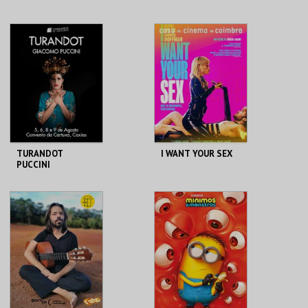
VERDE
PARÓQUIA DE S.
REPÚBLICA 14 -
MAMEDE
OLHÃO
MAIS INFO
MAIS INFO
COMPRAR
COMPRAR
TURANDOT
I WANT YOUR SEX
PUCCINI
OPERAFEST 2026
CONVENTO DA
CASA DO CINEMA
CARTUXA
DE COIMBRA
MAIS INFO
MAIS INFO
COMPRAR
COMPRAR