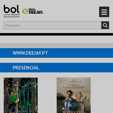
Olá,
iniciar sessão
PT
0
CARRINHO
WWW.DEEJAY.PT
EVENTOS
PRESENCIAL
CARTÕES
PRODUTOS