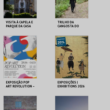
COMPRAR
COMPRAR
VISITA À CAPELA E
TRILHO DA
PARQUE DA CASA
CANGOSTA DO
DE MATEUS
ESTÊVÃO
FUND. DA CASA DE
LOJA DA CASA-
MATEUS
MUSEU CAMILO
MAIS INFO
MAIS INFO
COMPRAR
COMPRAR
EXPOSIÇÃO POP
EXPOSIÇÕES |
ART REVOLUTION –
EXHIBITIONS 2026
DA MODERNIDADE
À POP ART
PALÁCIO SOTTO
MUSEU DO ORIENTE.
MAIOR