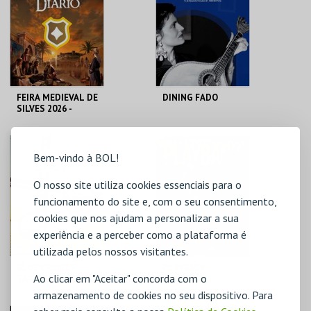
MAIS INFO
MAIS INFO
COMPRAR
COMPRAR
FEIRA MEDIEVAL DE
DINING FADO
SILVES 2026 -
BILHETE DIÁRIO
CENTRO HISTÓRICO
SINA THE HOUSE OF
SILVES
FADO
Bem-vindo à BOL!
O nosso site utiliza cookies essenciais para o
MAIS INFO
MAIS INFO
funcionamento do site e, com o seu consentimento,
COMPRAR
COMPRAR
cookies que nos ajudam a personalizar a sua
experiência e a perceber como a plataforma é
utilizada pelos nossos visitantes.
BLUE CRUISES -
PLAYBACK
Ao clicar em "Aceitar" concorda com o
TÁGIDES SUNSET
2026
armazenamento de cookies no seu dispositivo. Para