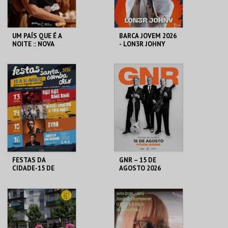
UM PAÍS QUE É A
BARCA JOVEM 2026
NOITE :: NOVA
- LON3R JOHNY
COMPANHIA
PONTO C
ESPAÇO AR LIVRE
MAIS INFO
MAIS INFO
COMPRAR
COMPRAR
FESTAS DA
GNR – 15 DE
CIDADE-15 DE
AGOSTO 2026
AGOSTO SYRO
C.C. DE SANTA
PÓVOA ARENA.
COMBA DÃO
MAIS INFO
MAIS INFO