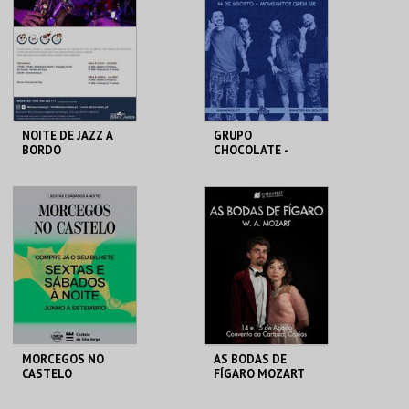
MAIS INFO
MAIS INFO
COMPRAR
INSCREVER
NOITE DE JAZZ A
GRUPO
BORDO
CHOCOLATE -
LISBOA
BLUE CRUISES
MONSANTOS OPEN
AIR
MAIS INFO
MAIS INFO
COMPRAR
COMPRAR
MORCEGOS NO
AS BODAS DE
CASTELO
FÍGARO MOZART
OPERAFEST 2026