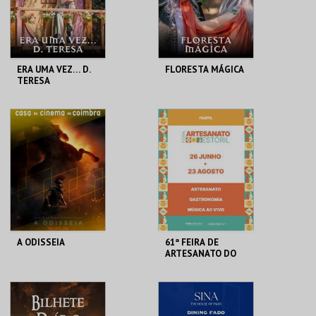
COMPRAR
COMPRAR
ERA UMA VEZ… D.
FLORESTA MÁGICA
TERESA
SANTA MARIA DA
SANTA MARIA DA
FEIRA
FEIRA
MAIS INFO
MAIS INFO
COMPRAR
COMPRAR
A ODISSEIA
61ª FEIRA DE
ARTESANATO DO
ESTORIL
CASA DO CINEMA
FIARTIL
DE COIMBRA