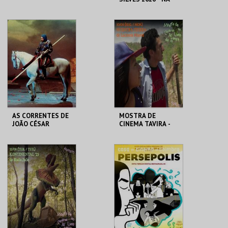
MESA DO VIZIR
CASA DO CINEMA
CENTRO HISTÓRICO
DE COIMBRA
SILVES
MAIS INFO
MAIS INFO
COMPRAR
COMPRAR
AS CORRENTES DE
MOSTRA DE
JOÃO CÉSAR
CINEMA TAVIRA -
MONTEIRO |
NUESTRA TIERRA
SILVESTRE
LUCKY STAR
CLAUSTROS
CONVENTO CARMO
MAIS INFO
MAIS INFO
COMPRAR
COMPRAR