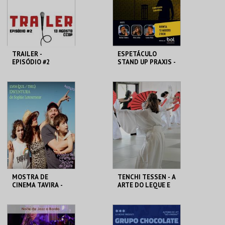
COMPRAR
COMPRAR
TRAILER -
ESPETÁCULO
EPISÓDIO #2
STAND UP PRAXIS -
42ª EDIÇÃO
AUDITÓRIO CCOP
PRAXIS
MAIS INFO
MAIS INFO
COMPRAR
COMPRAR
MOSTRA DE
TENCHI TESSEN - A
CINEMA TAVIRA -
ARTE DO LEQUE E
L'AVENTURA
DO SOPRO
CLAUSTROS
MUSEU DO ORIENTE.
CONVENTO CARMO