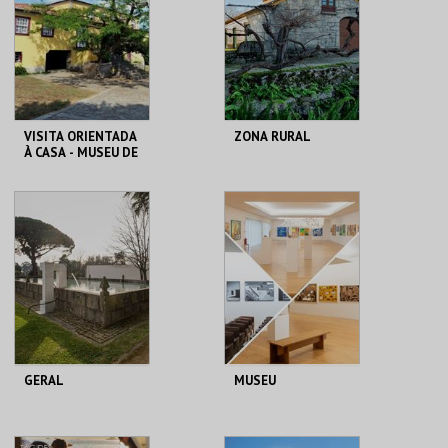
MAIS INFO
MAIS INFO
COMPRAR
COMPRAR
VISITA ORIENTADA
ZONA RURAL
À CASA - MUSEU DE
CAMILO
LOJA DA CASA-
FUNDAÇÃO
MUSEU CAMILO
GRAMAXO
MAIS INFO
MAIS INFO
COMPRAR
COMPRAR
GERAL
MUSEU
FUNDAÇÃO
FUNDAÇÃO