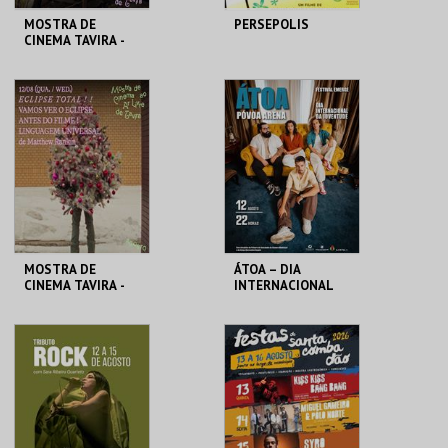
MOSTRA DE
PERSEPOLIS
CINEMA TAVIRA -
KONTINENTAL ‘25
CLAUSTROS
CASA DO CINEMA
CONVENTO CARMO
DE COIMBRA
MAIS INFO
MAIS INFO
COMPRAR
COMPRAR
MOSTRA DE
ÁTOA – DIA
CINEMA TAVIRA -
INTERNACIONAL
LINGUAGEM
DA JUVENTUDE
UNIVERSAL
CLAUSTROS
PÓVOA ARENA.
CONVENTO CARMO
MAIS INFO
MAIS INFO
COMPRAR
COMPRAR