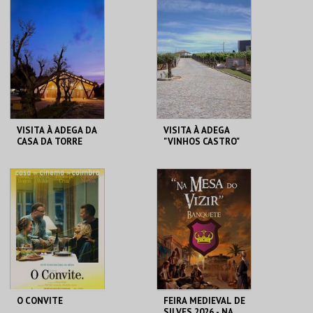
REPÚBLICA 14 -
CLAUSTROS
OLHÃO
CONVENTO CARMO
MAIS INFO
MAIS INFO
COMPRAR
COMPRAR
VISITA À ADEGA DA
VISITA À ADEGA
CASA DA TORRE
"VINHOS CASTRO"
ADEGA DA CASA DA
CASTRO SOC. AGRO
TORRE
PECUÁRIA
MAIS INFO
MAIS INFO
COMPRAR
COMPRAR
O CONVITE
FEIRA MEDIEVAL DE
SILVES 2026 - NA