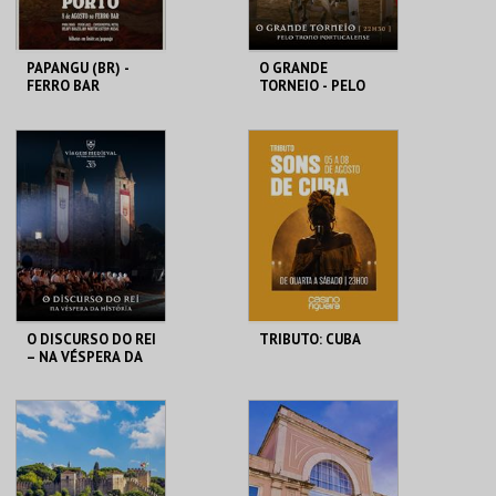
PAPANGU (BR) -
O GRANDE
FERRO BAR
TORNEIO - PELO
TRONO
PORTUCALENSE
FERRO BAR
SANTA MARIA DA
FEIRA
MAIS INFO
MAIS INFO
COMPRAR
COMPRAR
O DISCURSO DO REI
TRIBUTO: CUBA
– NA VÉSPERA DA
HISTÓRIA
SANTA MARIA DA
CASINO FIGUEIRA
FEIRA
MAIS INFO
MAIS INFO