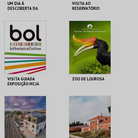
UM DIA À
VISITA AO
DESCOBERTA DA
RESERVATÓRIO
IDADE MÉDIA - 2026
CERCA CASTELO DE
RESERVATÓRIO
ÓBIDOS
MAIS INFO
MAIS INFO
COMPRAR
COMPRAR
VISITA GUIADA
ZOO DE LOUROSA
EXPOSIÇÃO MCJA
ATÉ 25 PESSOAS
MUSEU DO CICLISMO
PARQUE
ORNITOLÓGICO
MAIS INFO
MAIS INFO
COMPRAR
COMPRAR