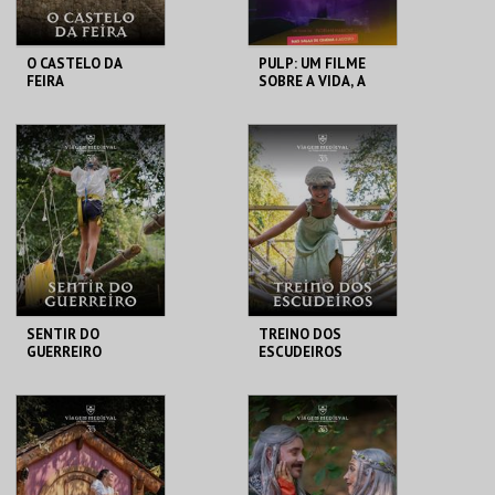
O CASTELO DA
PULP: UM FILME
FEIRA
SOBRE A VIDA, A
MORTE E
SUPERMERCADOS
SANTA MARIA DA
CASA DO CINEMA
FEIRA
DE COIMBRA
MAIS INFO
MAIS INFO
COMPRAR
COMPRAR
SENTIR DO
TREINO DOS
GUERREIRO
ESCUDEIROS
SANTA MARIA DA
SANTA MARIA DA
FEIRA
FEIRA
MAIS INFO
MAIS INFO