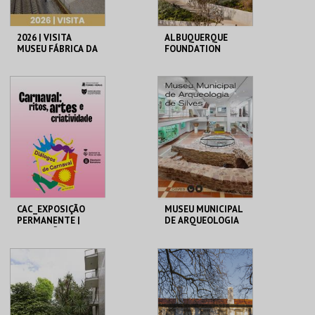
2026 | VISITA
ALBUQUERQUE
MUSEU FÁBRICA DA
FOUNDATION
HISTÓRIA – ARROZ
MUSEU FÁBRICA DA
ALBUQUERQUE
HISTÓRIA
FOUNDATION
MAIS INFO
MAIS INFO
COMPRAR
COMPRAR
CAC_EXPOSIÇÃO
MUSEU MUNICIPAL
PERMANENTE |
DE ARQUEOLOGIA
EXPOSIÇÃO
TEMPORÁRIA
CAC
MUSEU MUNIC. ARQ.
SILVES
MAIS INFO
MAIS INFO