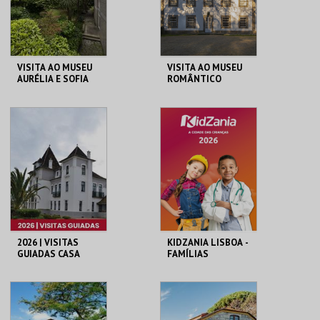
COMPRAR
COMPRAR
VISITA AO MUSEU
VISITA AO MUSEU
AURÉLIA E SOFIA
ROMÂNTICO
DE SOUZA
MUSEU AURÉLIA E
MUSEU ROMÂNTICO
SOFIA
MAIS INFO
MAIS INFO
COMPRAR
COMPRAR
2026 | VISITAS
KIDZANIA LISBOA -
GUIADAS CASA
FAMÍLIAS
MUSEU EGAS
MONIZ
CASA-MUSEU EGAS
KIDZANIA
MONIZ