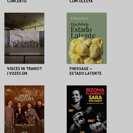
CONCERTO
COM OLESYA
DANIELA MERCURY
GOLOVNEVA
OPERAFEST 2026
PAR. FEIRAS E
TEATRO DA
EXPOSIÇÕES
COMUNA
MAIS INFO
MAIS INFO
COMPRAR
COMPRAR
VOICES IN TRANSIT
FINISSAGE —
| VOZES EM
ESTADO LATENTE
TRAVESSIA
ALBUQUERQUE
FUNDAÇÃO
FOUNDATION
GRAMAXO
MAIS INFO
MAIS INFO
COMPRAR
COMPRAR