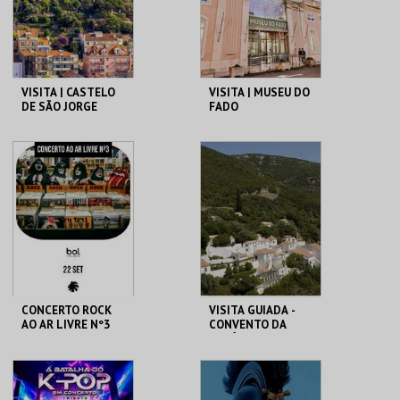
COMPRAR
COMPRAR
VISITA | CASTELO
VISITA | MUSEU DO
DE SÃO JORGE
FADO
CASTELO DE SÃO
MUSEU DO FADO
JORGE
MAIS INFO
MAIS INFO
COMPRAR
COMPRAR
CONCERTO ROCK
VISITA GUIADA -
AO AR LIVRE Nº3
CONVENTO DA
ARRÁBIDA (NOVO)
SANTARÉM
CONVENTO DA
ARRÁBIDA