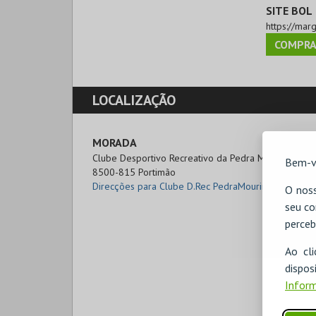
SITE BOL
https://marg
COMPRA
LOCALIZAÇÃO
MORADA
Clube Desportivo Recreativo da Pedra Mourinha

Bem-v
8500-815 Portimão
Direcções para Clube D.Rec PedraMourinha
O noss
seu co
perceb
Ao cl
disp
Inform