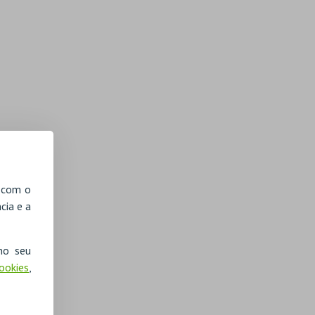
, com o
cia e a
no seu
Cookies
,