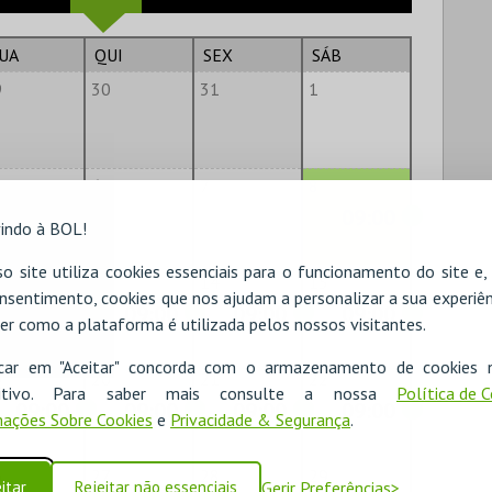
UA
QUI
SEX
SÁB
9
30
31
1
6
7
8
09:00
indo à BOL!
o site utiliza cookies essenciais para o funcionamento do site e
2
13
14
15
nsentimento, cookies que nos ajudam a personalizar a sua experiên
09:00
09:00
09:00
09:00
er como a plataforma é utilizada pelos nossos visitantes.
icar em "Aceitar" concorda com o armazenamento de cookies 
9
20
21
22
ositivo. Para saber mais consulte a nossa
Política de 
09:00
09:00
09:00
09:00
ações Sobre Cookies
e
Privacidade & Segurança
.
6
27
28
29
itar
Rejeitar não essenciais
Gerir Preferências