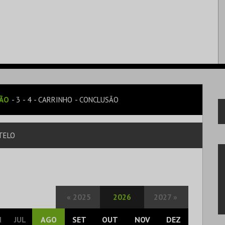
SÃO
3
4
CARRINHO
CONCLUSÃO
TELO
«
2025
2026
2027
»
N
JUL
AGO
SET
OUT
NOV
DEZ