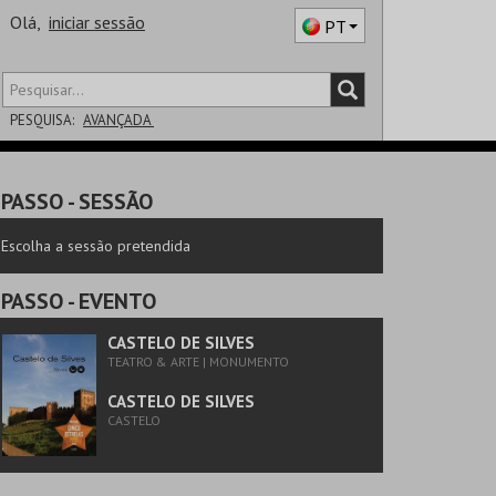
Olá,
iniciar sessão
PT
PESQUISA:
AVANÇADA
DISTRITO
PASSO
- SESSÃO
SALA
Escolha a sessão pretendida
PASSO
- EVENTO
CASTELO DE SILVES
TEATRO & ARTE | MONUMENTO
CASTELO DE SILVES
CASTELO