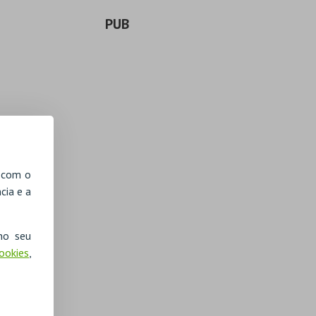
PUB
, com o
cia e a
no seu
Cookies
,