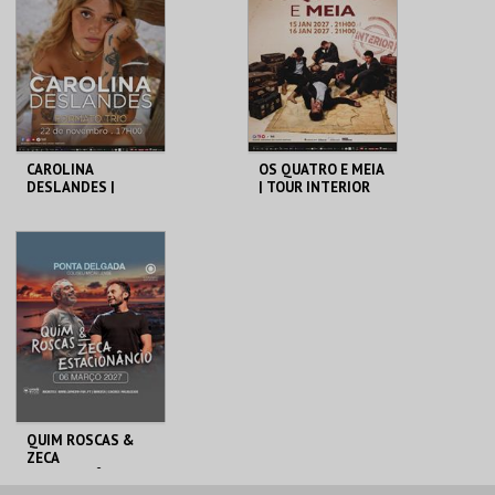
MAIS INFO
MAIS INFO
COMPRAR
COMPRAR
CAROLINA
OS QUATRO E MEIA
DESLANDES |
| TOUR INTERIOR
FORMATO TRIO
COLISEU
COLISEU
MICAELENSE
MICAELENSE
MAIS INFO
MAIS INFO
COMPRAR
COMPRAR
QUIM ROSCAS &
ZECA
ESTACIONÂNCIO