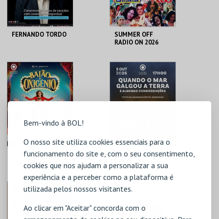
FERNANDO TORDO
SUMMER OFF
RADIO ON 2026
COLISEU
COLISEU
MICAELENSE
MICAELENSE
MAIS INFO
MAIS INFO
COMPRAR
COMPRAR
Bem-vindo à BOL!
O nosso site utiliza cookies essenciais para o
funcionamento do site e, com o seu consentimento,
BAIÃO D'OXIGÉNIO
QUANDO O MAR
GALGOU A TERRA E
cookies que nos ajudam a personalizar a sua
ALGUMAS
experiência e a perceber como a plataforma é
CONSIDERAÇÕES
COLISEU
COLISEU
utilizada pelos nossos visitantes.
MICAELENSE
MICAELENSE
Ao clicar em "Aceitar" concorda com o
MAIS INFO
MAIS INFO