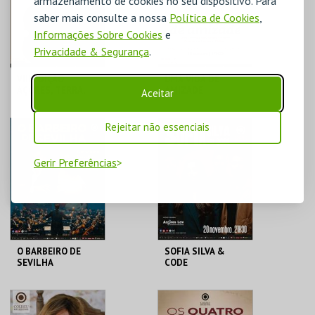
armazenamento de cookies no seu dispositivo. Para
saber mais consulte a nossa
Política de Cookies
,
COMPRAR
COMPRAR
Informações Sobre Cookies
e
Privacidade & Segurança
.
VIII EDIÇÃO
UMA VIDA DE
AÇORES, TERRA,
AMIZADE
Aceitar
MAR E FOGO
COLISEU
COLISEU
Rejeitar não essenciais
MICAELENSE
MICAELENSE
Gerir Preferências
MAIS INFO
MAIS INFO
COMPRAR
COMPRAR
O BARBEIRO DE
SOFIA SILVA &
SEVILHA
CODE
COLISEU
COLISEU
MICAELENSE
MICAELENSE