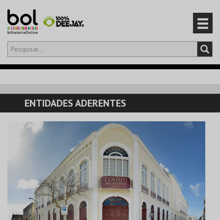
Olá,
iniciar sessão
PT
0
CARRINHO
ENTIDADES ADERENTES
EVENTOS
CARTÕES
PRODUTOS