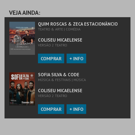
COLISEU
MICAELENSE
VEJA AINDA:
MAIS INFO
QUIM ROSCAS & ZECA ESTACIONÂNCIO
TEATRO & ARTE | COMÉDIA
COMPRAR
COLISEU MICAELENSE
VERSÃO 2 TEATRO
COMPRAR
+ INFO
SOFIA SILVA & CODE
MÚSICA & FESTIVAIS | MÚSICA
COLISEU MICAELENSE
VERSÃO 2 TEATRO
COMPRAR
+ INFO