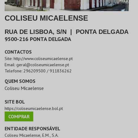
COLISEU MICAELENSE
RUA DE LISBOA, S/N
|
PONTA DELGADA
9500-216
PONTA DELGADA
CONTACTOS
Site:
http://www.coliseumicaelense.pt
Email:
geral@coliseumicaelense.pt
Telefone:
296209500 / 911836262
QUEM SOMOS
Coliseu Micaelense
SITE BOL
https://coliseumicaelense.bol.pt
COMPRAR
ENTIDADE RESPONSÁVEL
Coliseu Micaelense, E.M., S.A.