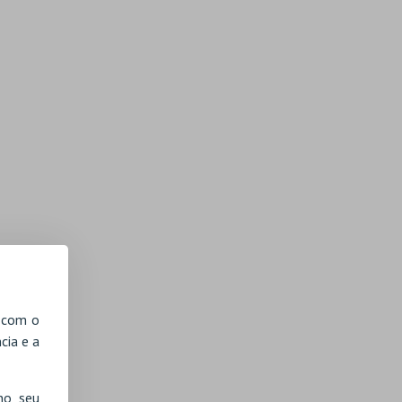
, com o
cia e a
no seu