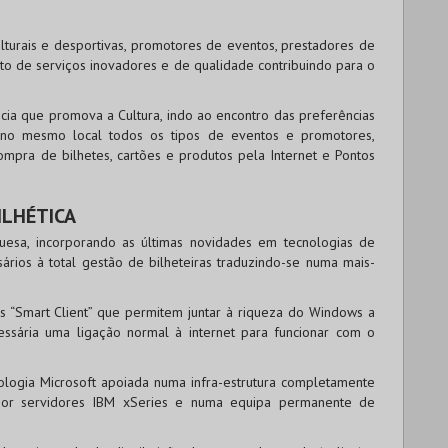
lturais e desportivas, promotores de eventos, prestadores de
nto de serviços inovadores e de qualidade contribuindo para o
ia que promova a Cultura, indo ao encontro das preferências
 no mesmo local todos os tipos de eventos e promotores,
ompra de bilhetes, cartões e produtos pela Internet e Pontos
ILHÉTICA
uesa, incorporando as últimas novidades em tecnologias de
ários à total gestão de bilheteiras traduzindo-se numa mais-
s “Smart Client” que permitem juntar à riqueza do Windows a
essária uma ligação normal à internet para funcionar com o
nologia Microsoft apoiada numa infra-estrutura completamente
 por servidores IBM xSeries e numa equipa permanente de