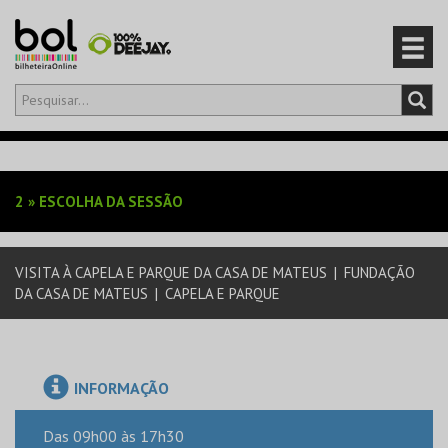
Olá,
iniciar sessão
PT
0
CARRINHO
2
»
ESCOLHA DA SESSÃO
EVENTOS
VISITA À CAPELA E PARQUE DA CASA DE MATEUS
|
FUNDAÇÃO
CARTÕES
DA CASA DE MATEUS
|
CAPELA E PARQUE
PRODUTOS
INFORMAÇÃO
Das 09h00 às 17h30