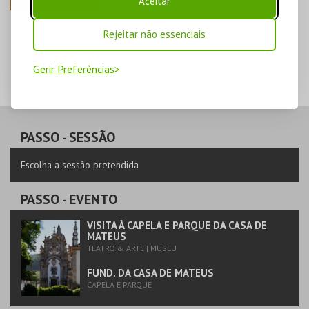
Aceitar
DISPONÍVEL
Rejeitar não essenciais
POUCO DISPONÍVEL
ESGOTADO
Gerir Preferências
PASSO
- SESSÃO
Escolha a sessão pretendida
PASSO
- EVENTO
VISITA À CAPELA E PARQUE DA CASA DE
MATEUS
TEATRO & ARTE | MUSEU
FUND. DA CASA DE MATEUS
CAPELA E PARQUE