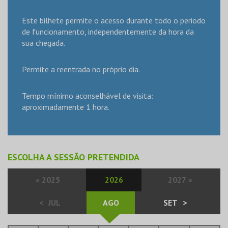
Este bilhete permite o acesso durante todo o periodo
de funcionamento, independentemente da hora da
sua chegada.
Permite a reentrada no próprio dia.
Tempo mínimo aconselhável de visita:
aproximadamente 1 hora.
ESCOLHA A SESSÃO PRETENDIDA
«
2025
2026
2027
»
<
JUL
AGO
SET
>