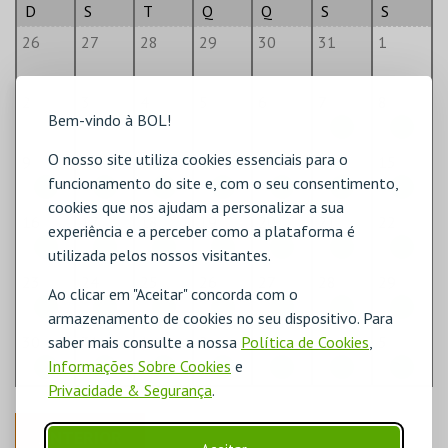
D
S
T
Q
Q
S
S
26
27
28
29
30
31
1
2
3
4
5
6
7
8
Bem-vindo à BOL!
O nosso site utiliza cookies essenciais para o
9
10
11
12
13
14
15
funcionamento do site e, com o seu consentimento,
cookies que nos ajudam a personalizar a sua
16
17
18
19
20
21
22
experiência e a perceber como a plataforma é
utilizada pelos nossos visitantes.
23
24
25
26
27
28
29
Ao clicar em "Aceitar" concorda com o
armazenamento de cookies no seu dispositivo. Para
saber mais consulte a nossa
Política de Cookies
,
30
31
1
2
3
4
5
Informações Sobre Cookies
e
Privacidade & Segurança
.
ANTERIOR