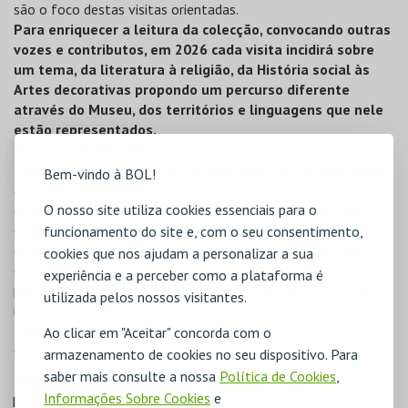
são o foco destas visitas orientadas.
Para enriquecer a leitura da colecção, convocando outras
vozes e contributos, em 2026 cada visita incidirá sobre
um tema, da literatura à religião, da História social às
Artes decorativas propondo um percurso diferente
através do Museu, dos territórios e linguagens que nele
estão representados.
Em caso de desistência:
Haverá lugar ao reembolso do valor total da inscrição quando
Bem-vindo à BOL!
a desistência for comunicada até 8 dias úteis antes da
actividade. Depois dessa data, o reembolso só poderá ser
O nosso site utiliza cookies essenciais para o
considerado se o lugar for preenchido ou em situações de
funcionamento do site e, com o seu consentimento,
doença, acidente, ou outros imponderáveis de força maior,
cookies que nos ajudam a personalizar a sua
devidamente comprovados. Caso a actividade não se realize
experiência e a perceber como a plataforma é
por falta de participantes, ou por outro motivo, o valor da
utilizada pelos nossos visitantes.
inscrição será devolvido na sua totalidade.
Para mais informações
Ao clicar em "Aceitar" concorda com o
contactar
servico.educativo@foriente.pt
armazenamento de cookies no seu dispositivo. Para
saber mais consulte a nossa
Política de Cookies
,
PREÇOS
Informações Sobre Cookies
e
Entrada - 6€