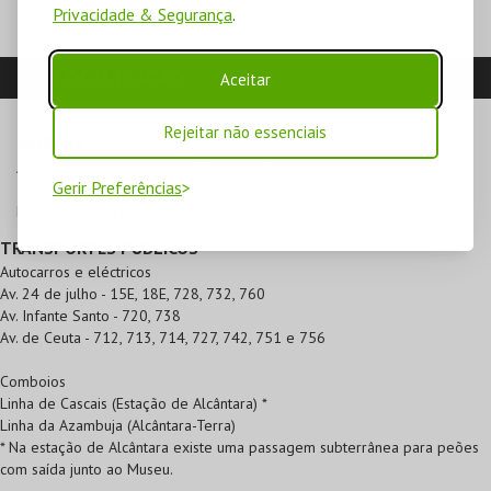
Privacidade & Segurança
.
LOCALIZAÇÃO
Aceitar
Rejeitar não essenciais
MORADA
Av. de Brasília, Doca de Alcântara (Norte)

Gerir Preferências
1350-352 Lisboa
Direcções para Museu do Oriente.
TRANSPORTES PÚBLICOS
Autocarros e eléctricos
Av. 24 de julho - 15E, 18E, 728, 732, 760
Av. Infante Santo - 720, 738
Av. de Ceuta - 712, 713, 714, 727, 742, 751 e 756
Comboios
Linha de Cascais (Estação de Alcântara) *
Linha da Azambuja (Alcântara-Terra)
* Na estação de Alcântara existe uma passagem subterrânea para peões
com saída junto ao Museu.