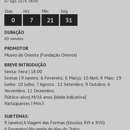
07 ago 2026 18:00
Dias
Hrs
Min
Seg
0
7
21
31
DURAÇÃO
60 minutos
PROMOTOR
Museu do Oriente (Fundação Oriente)
BREVE INTRODUÇÃO
Sexta- feira | 18.00
Sextas | 9 Janeiro; 6 Fevereiro; 6 Março; 10 Abril; 8 Maio; 19
Junho; 10 Julho; 7 Agosto ; 11 Setembro; 9 Outubro; 6
Novembro; 11 Dezembro.
Público-alvo| M/16 anos [idade indicativa]
Participantes | Mín.5
SUBTEMAS:
9 Janeiro| A Viagem das Formas (Séculos XVI e XVII)
6 Fevereiro| Na senda da Nau do Trato