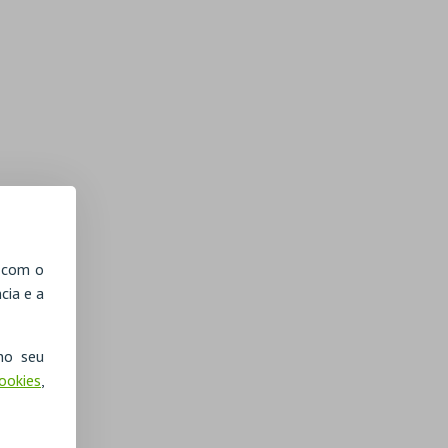
, com o
cia e a
no seu
Cookies
,