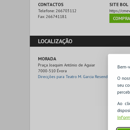
CONTACTOS
SITE BOL
Telefone:
266703112
https://cme
Fax:
266741181
COMPRA
LOCALIZAÇÃO
MORADA
Praça Joaquim António de Aguiar

Bem-v
7000-510 Évora
Direcções para Teatro M. Garcia Resende
O noss
seu co
perceb
Ao cl
disp
Inform