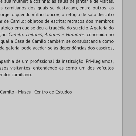
 sua mulher; a cozinha; as salas de jantar e de visitas.
is camilianos dos quais se destacam, entre outros, as
orge, o querido «filho louco»; o relógio de sala descrito
ular de Camilo; objetos de escrita; retratos dos membros
aloiço em que se deu a tragédia do suicídio. A galeria do
ição
Camilo: Leitores, Amores e Humores
, concebida no
la qual a Casa de Camilo também se consubstancia como
r da galeria, pode aceder-se às dependências dos caseiros,
anhia de um profissional da instituição. Privilegiamos,
ssos visitantes, entendendo-as como um dos veículos
endor camiliano.
 Camilo - Museu . Centro de Estudos