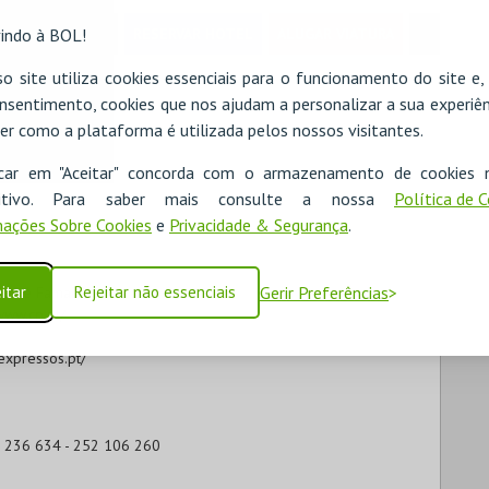
indo à BOL!
RESERVAR HOTEL
ALUGAR VIATURA
o site utiliza cookies essenciais para o funcionamento do site e
nsentimento, cookies que nos ajudam a personalizar a sua experiên
er como a plataforma é utilizada pelos nossos visitantes.
icar em "Aceitar" concorda com o armazenamento de cookies 
ositivo. Para saber mais consulte a nossa
Política de 
ações Sobre Cookies
e
Privacidade & Segurança
.
itar
Rejeitar não essenciais
Gerir Preferências
c. até Famalicão:
www.cp.pt/
expressos.pt/
6 236 634 - 252 106 260