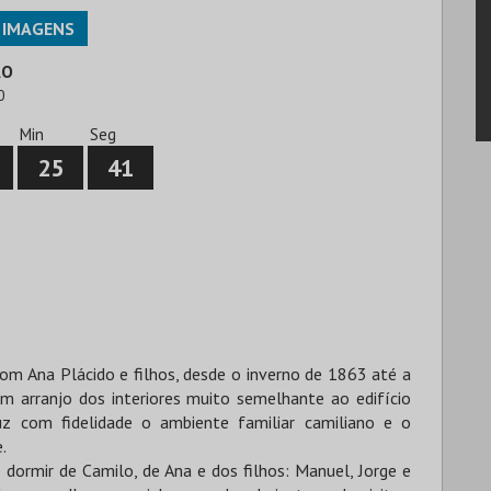
IMAGENS
ÃO
0
Min
Seg
25
40
om Ana Plácido e filhos, desde o inverno de 1863 até a
m arranjo dos interiores muito semelhante ao edifício
uz com fidelidade o ambiente familiar camiliano e o
.
 dormir de Camilo, de Ana e dos filhos: Manuel, Jorge e