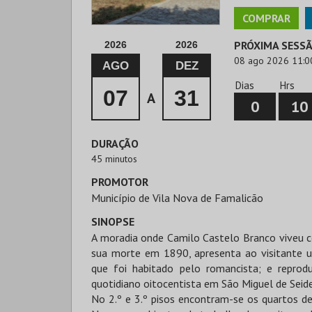
COMPRAR
PRÓXIMA SESS
2026
2026
08 ago 2026 11:0
AGO
DEZ
Dias
Hrs
07
31
A
0
10
DURAÇÃO
45 minutos
PROMOTOR
Município de Vila Nova de Famalicão
SINOPSE
A moradia onde Camilo Castelo Branco viveu c
sua morte em 1890, apresenta ao visitante u
que foi habitado pelo romancista; e reprod
quotidiano oitocentista em São Miguel de Seide
No 2.º e 3.º pisos encontram-se os quartos de