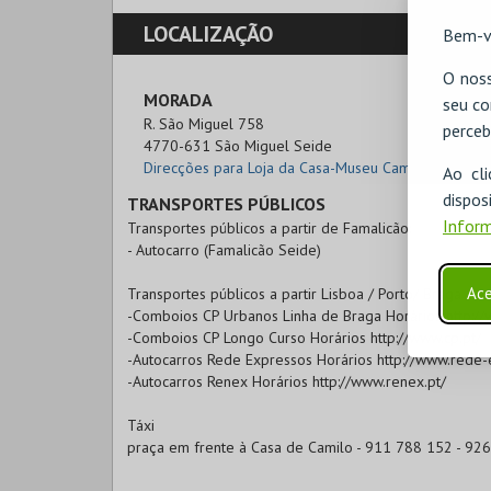
LOCALIZAÇÃO
Bem-v
O noss
MORADA
seu co
R. São Miguel 758

perceb
4770-631 São Miguel Seide
Direcções para Loja da Casa-Museu Camilo
Ao cl
disp
TRANSPORTES PÚBLICOS
Inform
Transportes públicos a partir de Famalicão:
- Autocarro (Famalicão Seide)
Ace
Transportes públicos a partir Lisboa / Porto/ Braga / et
-Comboios CP Urbanos Linha de Braga Horários http://
-Comboios CP Longo Curso Horários http://www.cp.pt/
-Autocarros Rede Expressos Horários http://www.rede-
-Autocarros Renex Horários http://www.renex.pt/
Táxi
praça em frente à Casa de Camilo - 911 788 152 - 92