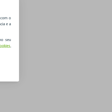
, com o
cia e a
no seu
Cookies
,