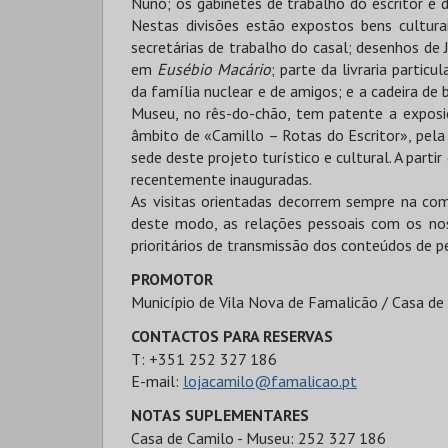
Nuno; os gabinetes de trabalho do escritor e de
Nestas divisões estão expostos bens cultura
secretárias de trabalho do casal; desenhos de J
em
Eusébio Macário
; parte da livraria partic
da família nuclear e de amigos; e a cadeira de b
Museu, no rês-do-chão, tem patente a expos
âmbito de «Camillo – Rotas do Escritor», pe
sede deste projeto turístico e cultural. A parti
recentemente inauguradas.
As visitas orientadas decorrem sempre na comp
deste modo, as relações pessoais com os no
prioritários de transmissão dos conteúdos de p
PROMOTOR
Município de Vila Nova de Famalicão / Casa de
CONTACTOS PARA RESERVAS
T: +351 252 327 186
E-mail:
lojacamilo@famalicao.pt
NOTAS SUPLEMENTARES
Casa de Camilo - Museu: 252 327 186