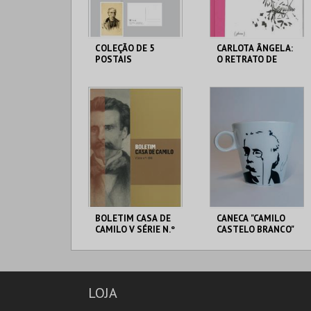
COLEÇÃO DE 5
CARLOTA ÂNGELA:
POSTAIS
O RETRATO DE
RICARDINA
LOJA DA CASA-
LOJA DA CASA-
MUSEU CAMILO
MUSEU CAMILO
MAIS INFO
MAIS INFO
COMPRAR
COMPRAR
BOLETIM CASA DE
CANECA "CAMILO
CAMILO V SÉRIE N.º
CASTELO BRANCO"
1
LOJA DA CASA-
LOJA DA CASA-
MUSEU CAMILO
MUSEU CAMILO
LOJA
MAIS INFO
MAIS INFO