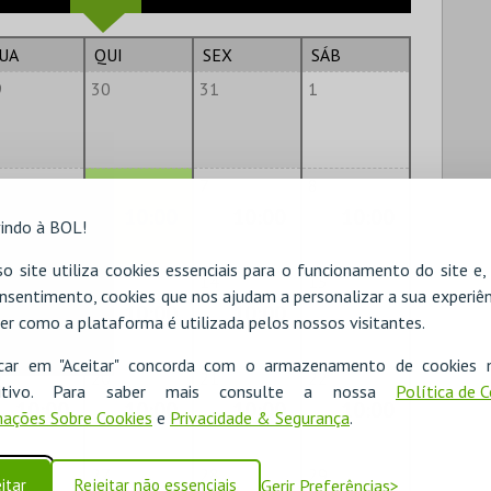
UA
QUI
SEX
SÁB
9
30
31
1
6
7
8
10:00
10:00
10:00
indo à BOL!
o site utiliza cookies essenciais para o funcionamento do site e
2
13
14
15
nsentimento, cookies que nos ajudam a personalizar a sua experiên
10:00
10:00
10:00
er como a plataforma é utilizada pelos nossos visitantes.
icar em "Aceitar" concorda com o armazenamento de cookies 
9
20
21
22
ositivo. Para saber mais consulte a nossa
Política de 
10:00
10:00
10:00
10:00
ações Sobre Cookies
e
Privacidade & Segurança
.
6
27
28
29
itar
Rejeitar não essenciais
Gerir Preferências