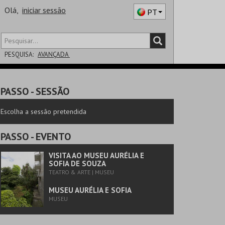
Olá,
iniciar sessão
PT
PESQUISA:
AVANÇADA
DISTRITO
PASSO
- SESSÃO
SALA
Escolha a sessão pretendida
PASSO
- EVENTO
VISITA AO MUSEU AURÉLIA E
SOFIA DE SOUZA
TEATRO & ARTE | MUSEU
MUSEU AURÉLIA E SOFIA
MUSEU