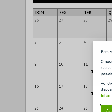
DOM
SEG
TER
Q
26
27
28
2
2
3
4
5
Bem-v
O noss
9
10
11
1
seu co
10:00
perceb
Ao cl
16
17
18
1
disp
10:00
Inform
23
24
25
2
Ace