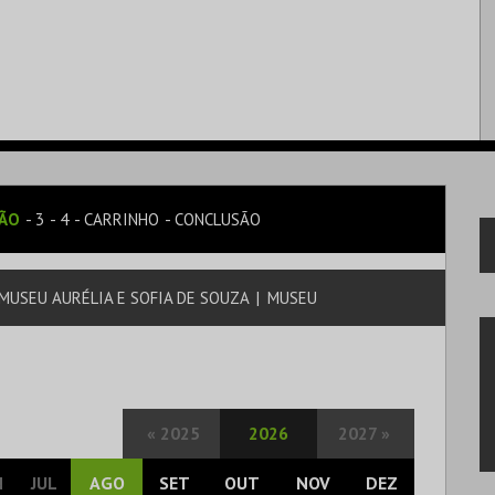
SÃO
3
4
CARRINHO
CONCLUSÃO
MUSEU AURÉLIA E SOFIA DE SOUZA
|
MUSEU
«
2025
2026
2027
»
N
JUL
AGO
SET
OUT
NOV
DEZ