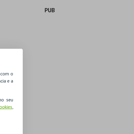
PUB
, com o
cia e a
no seu
Cookies
,