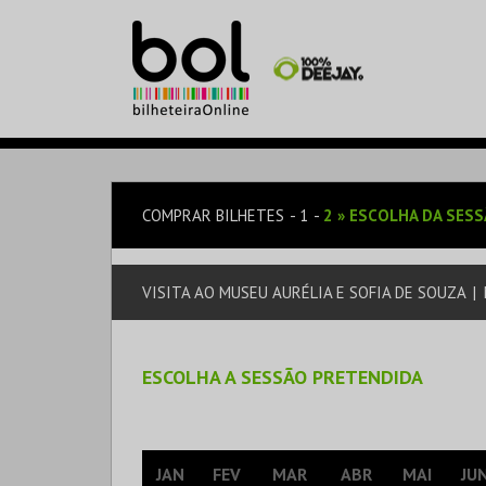
COMPRAR BILHETES
1
2
»
ESCOLHA DA SES
VISITA AO MUSEU AURÉLIA E SOFIA DE SOUZA
|
ESCOLHA A SESSÃO PRETENDIDA
JAN
FEV
MAR
ABR
MAI
JU