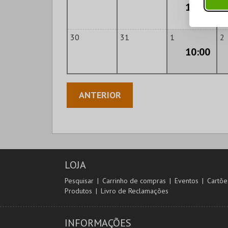
10:00
30
31
1
2
10:00
ANTERIOR
LOJA
Pesquisar
Carrinho de compras
Eventos
Cartõe
Produtos
Livro de Reclamações
INFORMAÇÕES