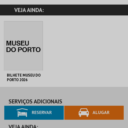
VEJA AINDA:
BILHETE MUSEU DO
PORTO 2026
C. M. PORTO
AQUISIÇÃO
SERVIÇOS ADICIONAIS
RESERVAR
ALUGAR
MAIS INFO
COMPRAR
VEJA AINDA: