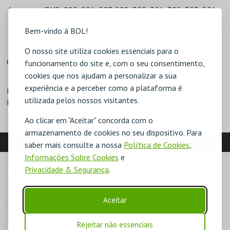
Autocarro/BUS: 200, 201, 207, 208, 300, 301, 302, 303, 501,
507, 601, 602, 801
Bem-vindo à BOL!
Estacionamento: Palácio de Cristal
PREÇOS
O nosso site utiliza cookies essenciais para o
Geral - 4€
funcionamento do site e, com o seu consentimento,
cookies que nos ajudam a personalizar a sua
DESCONTOS
experiência e a perceber como a plataforma é
Bilhete para grupo (>10)
Entidades com protocolo
utilizada pelos nossos visitantes.
Maiores de 65 anos
Situação de desemprego
Ao clicar em "Aceitar" concorda com o
armazenamento de cookies no seu dispositivo. Para
LOCALIZAÇÃO
saber mais consulte a nossa
Política de Cookies
,
Informações Sobre Cookies
e
Privacidade & Segurança
.
MORADA
Rua de Entrequintas 220

4050-239 Porto
Aceitar
Direcções para Museu Romântico
Rejeitar não essenciais