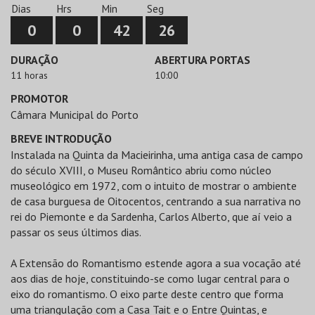
Dias
Hrs
Min
Seg
0
0
42
26
DURAÇÃO
ABERTURA PORTAS
11 horas
10:00
PROMOTOR
Câmara Municipal do Porto
BREVE INTRODUÇÃO
Instalada na Quinta da Macieirinha, uma antiga casa de campo
do século XVIII, o Museu Romântico abriu como núcleo
museológico em 1972, com o intuito de mostrar o ambiente
de casa burguesa de Oitocentos, centrando a sua narrativa no
rei do Piemonte e da Sardenha, Carlos Alberto, que aí veio a
passar os seus últimos dias.
A Extensão do Romantismo estende agora a sua vocação até
aos dias de hoje, constituindo-se como lugar central para o
eixo do romantismo. O eixo parte deste centro que forma
uma triangulação com a Casa Tait e o Entre Quintas, e