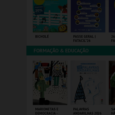
COMPRAR
COMPRAR
COMPRAR
RAIA DAS ROCAS -
BICHOLÉ
PASSE GERAL |
26
NTRADAS 2026
FATACIL"26
FA
FORMAÇÃO & EDUCAÇÃO
RAIA DAS ROCAS
BOUTIQUE DA
PARQ. FEIRAS E
PA
CULTURA
EXPOSIÇÕES
EX
MAIS INFO
MAIS INFO
MAIS INFO
COMPRAR
COMPRAR
COMPRAR
ONSTRUINDO
MARIONETAS E
PALAVRAS
SA
ERSONAGENS
DEMOCRACIA -
ANDARILHAS 2026
HÁ