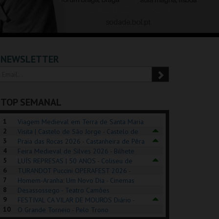
NEWSLETTER
TOP SEMANAL
1
Viagem Medieval em Terra de Santa Maria
2
2026 - Santa Maria da Feira
Visita | Castelo de São Jorge - Castelo de
3
São Jorge
Praia das Rocas 2026 - Castanheira de Pêra
4
Feira Medieval de Silves 2026 - Bilhete
5
Diário - Centro Histórico Silves
LUÍS REPRESAS | 50 ANOS - Coliseu de
6
Lisboa
TURANDOT Puccini OPERAFEST 2026 -
REK, O MUSICAL
EXPOSIÇÕES |
PÉROLA – MELHOR
7
Convento da Cartuxa
Homem-Aranha: Um Novo Dia - Cinemas
EXHIBITIONS 2026
DE MIM
8
Cinemax Penafiel
Desassossego - Teatro Camões
9
FESTIVAL CA VILAR DE MOUROS Diário -
GUSPARK
MUSEU DO ORIENTE.
CASINO ESTORIL
TAG
10
Vilar de Mouros
O Grande Torneio - Pelo Trono