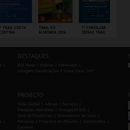
r
i
i
n
o
t
º TRAIL COSTA
TRAIL DO
7º CONSILCAR
FI
CENTINA
ALMONDA 2026
OEIRAS TRAIL
PO
r
e
3 
ANTIAGO DO
SERRA DE AIRE
FÁBRICA DA
CI
CÉM E SINES
PÓLVORA
LO
DESTAQUES
MAIS INFO
MAIS INFO
MAIS INFO
s
BOL News
Noticias
Entrevistas
Listagem Classificações
Visitar Salas 360º
INSCREVER
INSCREVER
INSCREVER
PROJECTO
Visão Global
Adesão
Serviços
Entidades Aderentes
Divulgação BOL
Área de Produtores
Orientadores de Salas
s
Parceiros
Programa de Afiliados
Testemunhos
Carreiras