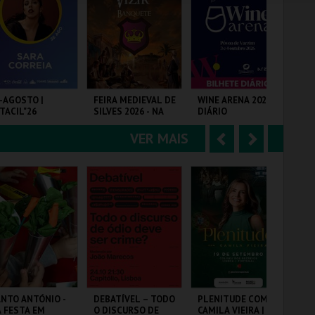
e
u
COMPRAR
COMPRAR
COMPRAR
r
i
i
n
o
t
-AGOSTO |
FEIRA MEDIEVAL DE
WINE ARENA 2026 |
RO
TACIL"26
SILVES 2026 - NA
DIÁRIO
PA
r
e
MESA DO VIZIR
VER MAIS
A
S
RQ. FEIRAS E
CENTRO HISTÓRICO
PÓVOA ARENA.
VI
POSIÇÕES
SILVES
n
e
t
g
MAIS INFO
MAIS INFO
MAIS INFO
e
u
COMPRAR
COMPRAR
COMPRAR
r
i
i
n
o
t
NTO ANTÓNIO -
DEBATÍVEL – TODO
PLENITUDE COM
SA
 FESTA EM
O DISCURSO DE
CAMILA VIEIRA |
CI