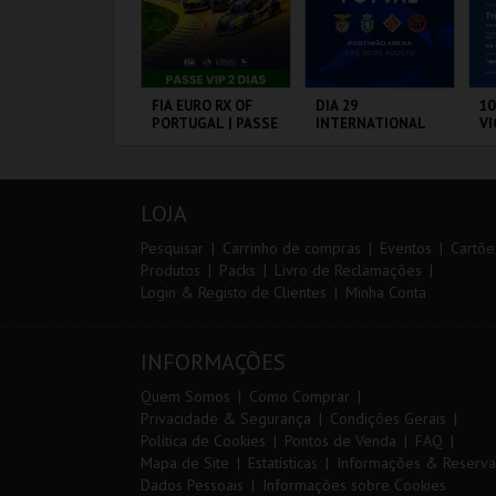
ARQUE AVENTURA
FIA EURO RX OF
DIA 29
10
PORTUGAL | PASSE
INTERNATIONAL
VI
VIP 2 DIAS
MASTERS FUTSAL
2026 - SL BENFICA
VS FC JIMBEE CAR
ARQUE
CIRCUITO DE
PORTIMÃO ARENA
S
RNITOLÓGICO
LOUSADA
CA
LOJA
MAIS INFO
MAIS INFO
MAIS INFO
Pesquisar
Carrinho de compras
Eventos
Cartõe
Produtos
Packs
Livro de Reclamações
Login & Registo de Clientes
Minha Conta
COMPRAR
COMPRAR
COMPRAR
INFORMAÇÕES
Quem Somos
Como Comprar
Privacidade & Segurança
Condições Gerais
Política de Cookies
Pontos de Venda
FAQ
Mapa de Site
Estatísticas
Informações & Reserva
Dados Pessoais
Informações sobre Cookies