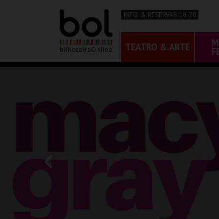
INFO & RESERVAS 18 20
M
TEATRO & ARTE
F