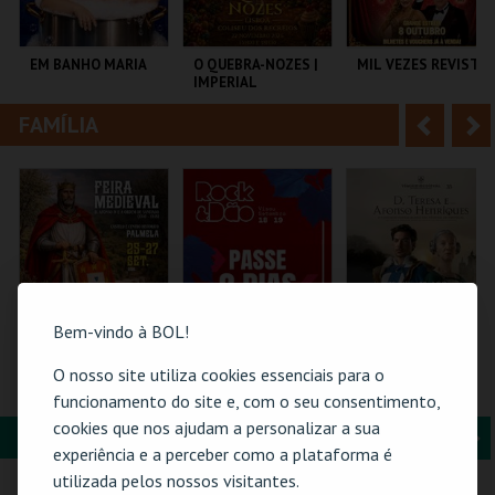
i
n
o
t
EM BANHO MARIA
O QUEBRA-NOZES |
MIL VEZES REVISTA
IMPERIAL
r
e
HERITAGE BALLET |
CLASSIC STAGE
FAMÍLIA
A
S
C CULTURAL
COLISEU DE LISBOA
TEATRO POLITEAMA
ANTÓNIO ALEIXO
n
e
t
g
MAIS INFO
MAIS INFO
MAIS INFO
e
u
COMPRAR
COMPRAR
COMPRAR
r
i
i
n
Bem-vindo à BOL!
o
t
O nosso site utiliza cookies essenciais para o
FEIRA MEDIEVAL DE
ROCK & DÃO |
PULSEIRA DE
PALMELA 2026
PASSE 2 DIAS
ACESSO | VIAGEM
funcionamento do site e, com o seu consentimento,
r
e
MEDIEVAL EM
cookies que nos ajudam a personalizar a sua
TERRA DE SANTA
FORMAÇÃO & EDUCAÇÃO
A
S
MARIA 2026
CASTELO E CENTRO
VISEU
SANTA MARIA DA
experiência e a perceber como a plataforma é
HIST.
FEIRA
n
e
utilizada pelos nossos visitantes.