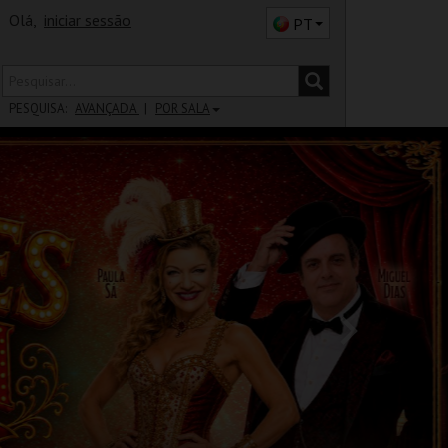
Olá,
iniciar sessão
PT
PESQUISA:
AVANÇADA
POR SALA
DISTRITO
SALA