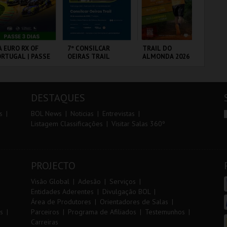
r
i
i
n
o
t
A EURO RX OF
7º CONSILCAR
TRAIL DO
SA
RTUGAL | PASSE
OEIRAS TRAIL
ALMONDA 2026
A 
r
e
DIAS
SA
PE
RCUITO DE
FÁBRICA DA
SERRA DE AIRE
ML
OUSADA
PÓLVORA
AN
DESTAQUES
MAIS INFO
MAIS INFO
MAIS INFO
s
BOL News
Noticias
Entrevistas
Listagem Classificações
Visitar Salas 360º
COMPRAR
INSCREVER
INSCREVER
PROJECTO
Visão Global
Adesão
Serviços
Entidades Aderentes
Divulgação BOL
Área de Produtores
Orientadores de Salas
s
Parceiros
Programa de Afiliados
Testemunhos
Carreiras