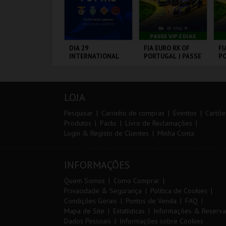
IA 29
DIA 29
FIA EURO RX OF
FI
NTERNATIONAL
INTERNATIONAL
PORTUGAL | PASSE
PO
ASTERS FUTSAL
MASTERS FUTSAL
VIP 2 DIAS
3 
026 - SL BENFICA
2026 - SPORTING
S FC JIMBEE CAR
CP VS PALMA
ORTIMÃO ARENA
PORTIMÃO ARENA
CIRCUITO DE
CI
FUTSAL
LOUSADA
L
LOJA
MAIS INFO
MAIS INFO
MAIS INFO
Pesquisar
Carrinho de compras
Eventos
Cartõe
Produtos
Packs
Livro de Reclamações
Login & Registo de Clientes
Minha Conta
COMPRAR
COMPRAR
COMPRAR
INFORMAÇÕES
Quem Somos
Como Comprar
Privacidade & Segurança
Política de Cookies
Condições Gerais
Pontos de Venda
FAQ
Mapa de Site
Estatísticas
Informações & Reserva
Dados Pessoais
Informações sobre Cookies