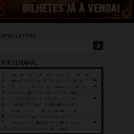
NEWSLETTER
TOP SEMANAL
1
Viagem Medieval em Terra de Santa Maria
2
2026 - Santa Maria da Feira
Visita | Castelo de São Jorge - Castelo de
3
São Jorge
Praia das Rocas 2026 - Castanheira de Pêra
4
Feira Medieval de Silves 2026 - Bilhete
5
Diário - Centro Histórico Silves
LUÍS REPRESAS | 50 ANOS - Coliseu de
6
Lisboa
TURANDOT Puccini OPERAFEST 2026 -
POSIÇÕES |
SHREK, O MUSICAL
PÉROLA – MELHOR
7
Convento da Cartuxa
Homem-Aranha: Um Novo Dia - Cinemas
HIBITIONS 2026
DE MIM
8
Cinemax Penafiel
Desassossego - Teatro Camões
9
FESTIVAL CA VILAR DE MOUROS Diário -
SEU DO ORIENTE.
TAGUSPARK
CASINO ESTORIL
TAG
10
Vilar de Mouros
O Grande Torneio - Pelo Trono