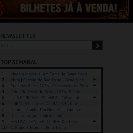
NEWSLETTER
TOP SEMANAL
1
Viagem Medieval em Terra de Santa Maria
2
2026 - Santa Maria da Feira
Visita | Castelo de São Jorge - Castelo de
3
São Jorge
Praia das Rocas 2026 - Castanheira de Pêra
4
Feira Medieval de Silves 2026 - Bilhete
5
Diário - Centro Histórico Silves
LUÍS REPRESAS | 50 ANOS - Coliseu de
6
Lisboa
TURANDOT Puccini OPERAFEST 2026 -
REK, O MUSICAL
EXPOSIÇÕES |
PÉROLA – MELHOR
7
Convento da Cartuxa
Homem-Aranha: Um Novo Dia - Cinemas
EXHIBITIONS 2026
DE MIM
8
Cinemax Penafiel
Desassossego - Teatro Camões
9
FESTIVAL CA VILAR DE MOUROS Diário -
GUSPARK
MUSEU DO ORIENTE.
CASINO ESTORIL
TAG
10
Vilar de Mouros
O Grande Torneio - Pelo Trono