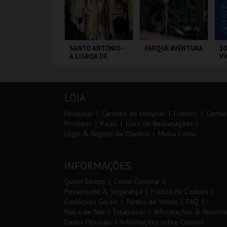
IA 29
SANTO ANTÓNIO -
PARQUE AVENTURA
10
NTERNATIONAL
A LISBOA DE
VI
ASTERS FUTSAL
SANTO ANTÓNIO -
026 - SPORTING
PERCURSO
P VS PALMA
ORTIMÃO ARENA
ML - SANTO
PARQUE
S
UTSAL
ANTÓNIO
ORNITOLÓGICO
CA
LOJA
MAIS INFO
MAIS INFO
MAIS INFO
Pesquisar
Carrinho de compras
Eventos
Cartõe
Produtos
Packs
Livro de Reclamações
Login & Registo de Clientes
Minha Conta
COMPRAR
COMPRAR
COMPRAR
INFORMAÇÕES
Quem Somos
Como Comprar
Privacidade & Segurança
Política de Cookies
Condições Gerais
Pontos de Venda
FAQ
Mapa de Site
Estatísticas
Informações & Reserva
Dados Pessoais
Informações sobre Cookies