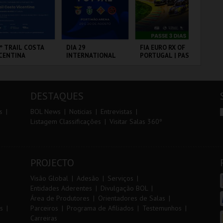
r
i
i
n
o
t
º TRAIL COSTA
DIA 29
FIA EURO RX OF
7º
CENTINA
INTERNATIONAL
PORTUGAL | PASSE
OE
r
e
MASTERS FUTSAL
3 DIAS
2026 - SL BENFICA
VS FC JIMBEE CAR
ANTIAGO DO
PORTIMÃO ARENA
CIRCUITO DE
FÁ
CÉM E SINES
LOUSADA
PÓ
DESTAQUES
MAIS INFO
MAIS INFO
MAIS INFO
s
BOL News
Noticias
Entrevistas
Listagem Classificações
Visitar Salas 360º
INSCREVER
COMPRAR
COMPRAR
PROJECTO
Visão Global
Adesão
Serviços
Entidades Aderentes
Divulgação BOL
Área de Produtores
Orientadores de Salas
s
Parceiros
Programa de Afiliados
Testemunhos
Carreiras