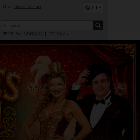
Olá,
iniciar sessão
PT
PESQUISA:
AVANÇADA
POR SALA
DISTRITO
SALA