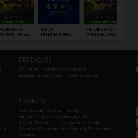
r
i
i
n
o
t
A EURO RX OF
DIA 29
FIA EURO RX OF
7º
RTUGAL | PASSE
INTERNATIONAL
PORTUGAL | PASSE
OE
r
e
DIAS
MASTERS FUTSAL
VIP 2 DIAS
2026 - SPORTING
CP VS PALMA
RCUITO DE
PORTIMÃO ARENA
CIRCUITO DE
FÁ
FUTSAL
OUSADA
LOUSADA
PÓ
DESTAQUES
MAIS INFO
MAIS INFO
MAIS INFO
s
BOL News
Noticias
Entrevistas
Listagem Classificações
Visitar Salas 360º
COMPRAR
COMPRAR
COMPRAR
PROJECTO
Visão Global
Adesão
Serviços
Entidades Aderentes
Divulgação BOL
Área de Produtores
Orientadores de Salas
s
Parceiros
Programa de Afiliados
Testemunhos
Carreiras