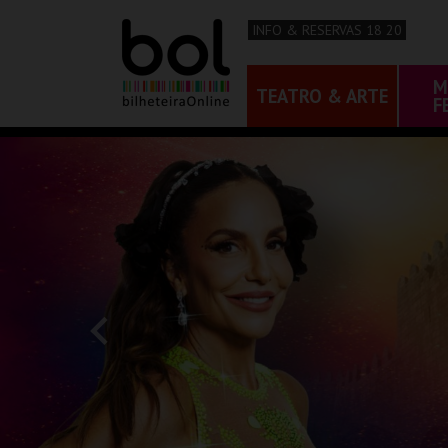
INFO & RESERVAS 18 20
M
TEATRO & ARTE
F