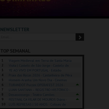
NEWSLETTER
TOP SEMANAL
1
Viagem Medieval em Terra de Santa Maria
2
2026 - Santa Maria da Feira
Visita | Castelo de São Jorge - Castelo de
3
São Jorge
YE AO VIVO EM PORTUGAL - Estádio
4
Algarve
Praia das Rocas 2026 - Castanheira de Pêra
5
Homem-Aranha: Um Novo Dia - Cinemas
6
Cinemax Penafiel
TURANDOT Puccini OPERAFEST 2026 -
POSIÇÕES |
SHREK, O MUSICAL
PÉROLA – MELHOR
7
Convento da Cartuxa
LUAN SANTANA – REGISTRO HISTÓRICO -
HIBITIONS 2026
DE MIM
8
Estádio da Luz
Desassossego - Teatro Camões
9
FESTIVAL CA VILAR DE MOUROS Diário -
SEU DO ORIENTE.
TAGUSPARK
CASINO ESTORIL
TAG
10
Vilar de Mouros
LUÍS REPRESAS | 50 ANOS - Coliseu de