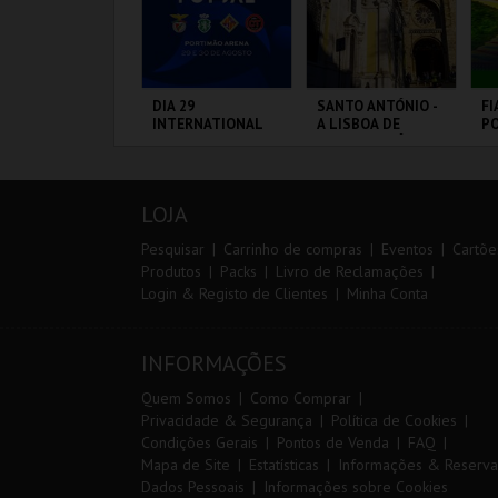
ARQUE AVENTURA
DIA 29
SANTO ANTÓNIO -
FI
INTERNATIONAL
A LISBOA DE
PO
MASTERS FUTSAL
SANTO ANTÓNIO -
3 
2026 - SL BENFICA
PERCURSO
VS FC JIMBEE CAR
ARQUE
PORTIMÃO ARENA
ML - SANTO
CI
RNITOLÓGICO
ANTÓNIO
L
LOJA
MAIS INFO
MAIS INFO
MAIS INFO
Pesquisar
Carrinho de compras
Eventos
Cartõe
Produtos
Packs
Livro de Reclamações
Login & Registo de Clientes
Minha Conta
COMPRAR
COMPRAR
COMPRAR
INFORMAÇÕES
Quem Somos
Como Comprar
Privacidade & Segurança
Política de Cookies
Condições Gerais
Pontos de Venda
FAQ
Mapa de Site
Estatísticas
Informações & Reserva
Dados Pessoais
Informações sobre Cookies