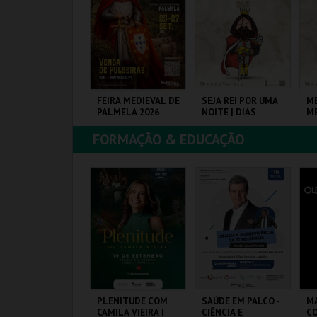
COMPRAR
COMPRAR
COMPRAR
OITE BRANCA -
FEIRA MEDIEVAL DE
SEJA REI POR UMA
M
OOL PARTY
PALMELA 2026
NOITE | DIAS
ME
MEDIEVAIS EM
ME
CASTRO MARIM
C
FORMAÇÃO & EDUCAÇÃO
2026
20
ISCINA M. DE
CASTELO E CENTRO
VILA DE CASTRO
VI
LJUSTREL
HIST.
MARIM
M
MAIS INFO
MAIS INFO
MAIS INFO
COMPRAR
COMPRAR
COMPRAR
EBATÍVEL – TODO
PLENITUDE COM
SAÚDE EM PALCO -
M
 DISCURSO DE
CAMILA VIEIRA |
CIÊNCIA E
C