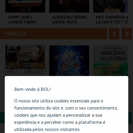
i
n
o
t
JIMMY CARR |
ALBUFEIRA | BRUNA
MEO COMMEDIA A
LAUGHS FUNNY
LOUISE: NOVO
LA CARTE FEST"26 |
r
e
SHOW
HERMAN & OCTETO
FAMÍLIA
A
S
COLISEU DE LISBOA
CENTRO
COLISEU DE LISBOA
C.MARRIOTT
n
e
ALGARVE
t
g
MAIS INFO
MAIS INFO
MAIS INFO
e
u
COMPRAR
COMPRAR
COMPRAR
r
i
i
n
Bem-vindo à BOL!
o
t
O nosso site utiliza cookies essenciais para o
BLUE CRUISES -
CINDERELA - O
MORCEGOS NO
TÁGIDES BRUNCH |
MUSICAL
CASTELO
funcionamento do site e, com o seu consentimento,
r
e
PASSEIO DE BARCO
cookies que nos ajudam a personalizar a sua
2026
FORMAÇÃO & EDUCAÇÃO
A
S
BLUE CRUISES
EUROPARQUE
CASTELO DE SÃO
experiência e a perceber como a plataforma é
JORGE
n
e
utilizada pelos nossos visitantes.