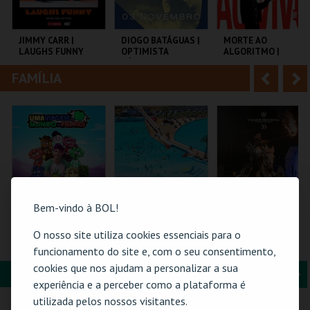
i
n
o
t
JIMMY CARR |
DIOGO BATÁGUAS |
MORTE AO
LAUGHS FUNNY
OPTIMISTA
ALGORITMO |
r
e
CÉPTICO
DANIEL DUNCAN
EM PORTUGAL
FAMÍLIA
A
S
COLISEU DE LISBOA
TAGV
TEATRO DA
COMUNA
n
e
t
g
MAIS INFO
MAIS INFO
MAIS INFO
e
u
COMPRAR
COMPRAR
COMPRAR
r
i
i
n
Bem-vindo à BOL!
o
t
O nosso site utiliza cookies essenciais para o
TORAJO | UMA
PRAIA DAS ROCAS -
O GRANDE
VIAGEM AO MUNDO
SOMBRAS 2026
TORNEIO - PELO
funcionamento do site e, com o seu consentimento,
r
e
DAS FRUTAS
TRONO
cookies que nos ajudam a personalizar a sua
PORTUCALENSE
FORMAÇÃO & EDUCAÇÃO
A
S
COLISEU DE LISBOA
PRAIA DAS ROCAS
SANTA MARIA DA
experiência e a perceber como a plataforma é
FEIRA
n
e
utilizada pelos nossos visitantes.