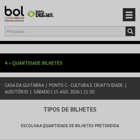
Olá,
iniciar sessão
PT
0
CARRINHO
4
»
QUANTIDADE BILHETES
EVENTOS
CASA DA GUITARRA
|
PONTO C - CULTURA E CRIATIVIDADE
|
CARTÕES
AUDITÓRIO
|
SÁBADO | 15 AGO 2026 | 21:30
PRODUTOS
TIPOS DE BILHETES
ESCOLHA A QUANTIDADE DE BILHETES PRETENDIDA