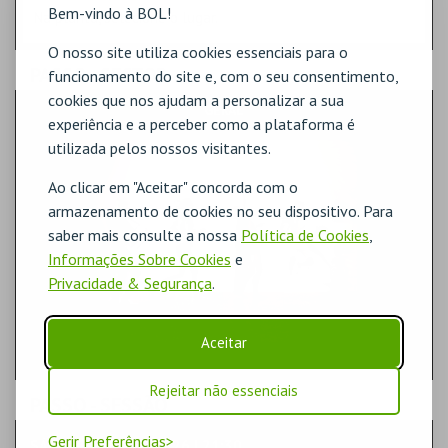
Bem-vindo à BOL!
Na planta, selecione o lugar.
O nosso site utiliza cookies essenciais para o
PASSO
- SECTOR
funcionamento do site e, com o seu consentimento,
cookies que nos ajudam a personalizar a sua
GERAL
experiência e a perceber como a plataforma é
utilizada pelos nossos visitantes.
Ao clicar em "Aceitar" concorda com o
armazenamento de cookies no seu dispositivo. Para
saber mais consulte a nossa
Política de Cookies
,
Informações Sobre Cookies
e
Privacidade & Segurança
.
Aceitar
Rejeitar não essenciais
PASSO
- SESSÃO
Gerir Preferências
SÁBADO | 15 AGO 2026 | 21:30