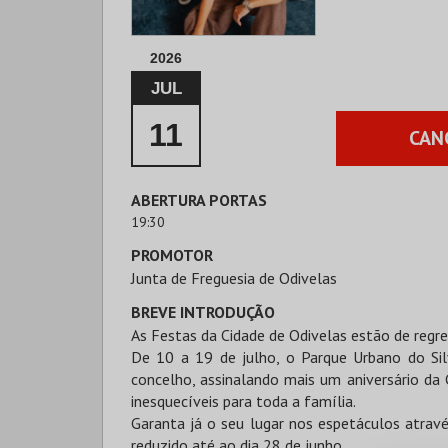
2026
JUL
11
CAN
ABERTURA PORTAS
19:30
PROMOTOR
Junta de Freguesia de Odivelas
BREVE INTRODUÇÃO
As Festas da Cidade de Odivelas estão de regr
De 10 a 19 de julho, o Parque Urbano do Sil
concelho, assinalando mais um aniversário d
inesquecíveis para toda a família.
Garanta já o seu lugar nos espetáculos atravé
reduzido até ao dia 28 de junho.