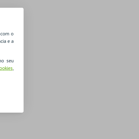
, com o
cia e a
no seu
Cookies
,