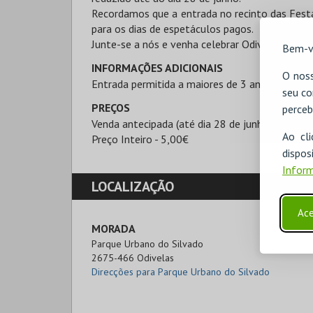
Recordamos que a entrada no recinto das Festa
para os dias de espetáculos pagos.
Junte-se a nós e venha celebrar Odivelas!
Bem-v
INFORMAÇÕES ADICIONAIS
O noss
Entrada permitida a maiores de 3 anos, confo
seu co
PREÇOS
perceb
Venda antecipada (até dia 28 de junho) - 4,00€
Ao cl
Preço Inteiro - 5,00€
disp
Inform
LOCALIZAÇÃO
Ace
MORADA
Parque Urbano do Silvado

2675-466 Odivelas
Direcções para Parque Urbano do Silvado