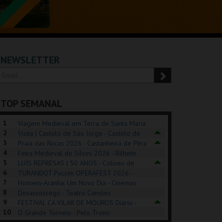
NEWSLETTER
TOP SEMANAL
1
Viagem Medieval em Terra de Santa Maria
2
2026 - Santa Maria da Feira
Visita | Castelo de São Jorge - Castelo de
3
São Jorge
Praia das Rocas 2026 - Castanheira de Pêra
4
Feira Medieval de Silves 2026 - Bilhete
5
Diário - Centro Histórico Silves
LUÍS REPRESAS | 50 ANOS - Coliseu de
6
Lisboa
TURANDOT Puccini OPERAFEST 2026 -
POSIÇÕES |
SHREK, O MUSICAL
PÉROLA – MELHOR
7
Convento da Cartuxa
Homem-Aranha: Um Novo Dia - Cinemas
HIBITIONS 2026
DE MIM
8
Cinemax Penafiel
Desassossego - Teatro Camões
9
FESTIVAL CA VILAR DE MOUROS Diário -
SEU DO ORIENTE.
TAGUSPARK
CASINO ESTORIL
TAG
10
Vilar de Mouros
O Grande Torneio - Pelo Trono