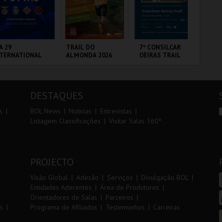
r
i
i
n
o
t
A 29
TRAIL DO
7º CONSILCAR
FI
NTERNATIONAL
ALMONDA 2026
OEIRAS TRAIL
PO
r
e
ASTERS FUTSAL
3 
26 - SL BENFICA
 FC JIMBEE CAR
RTIMÃO ARENA
SERRA DE AIRE
FÁBRICA DA
CI
PÓLVORA
LO
DESTAQUES
MAIS INFO
MAIS INFO
MAIS INFO
s
BOL News
Noticias
Entrevistas
Listagem Classificações
Visitar Salas 360º
COMPRAR
INSCREVER
INSCREVER
PROJECTO
Visão Global
Adesão
Serviços
Divulgação BOL
Entidades Aderentes
Área de Produtores
Orientadores de Salas
Parceiros
s
Programa de Afiliados
Testemunhos
Carreiras