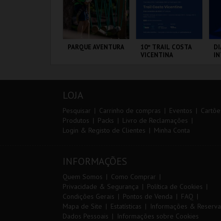
ANTO ANTÓNIO -
PARQUE AVENTURA
10º TRAIL COSTA
DI
 LISBOA DE
VICENTINA
I
ANTO ANTÓNIO -
M
ERCURSO
20
VS
L - SANTO
PARQUE
SANTIAGO DO
PO
NTÓNIO
ORNITOLÓGICO
CACÉM E SINES
LOJA
MAIS INFO
MAIS INFO
MAIS INFO
Pesquisar
Carrinho de compras
Eventos
Cartõe
Produtos
Packs
Livro de Reclamações
Login & Registo de Clientes
Minha Conta
COMPRAR
COMPRAR
INSCREVER
INFORMAÇÕES
Quem Somos
Como Comprar
Privacidade & Segurança
Política de Cookies
Condições Gerais
Pontos de Venda
FAQ
Mapa de Site
Estatísticas
Informações & Reserva
Dados Pessoais
Informações sobre Cookies