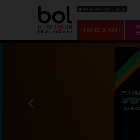
INFO & RESERVAS 18 20
M
TEATRO & ARTE
F