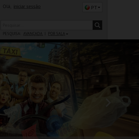
Olá,
iniciar sessão
PT
PESQUISA:
AVANÇADA
POR SALA
DISTRITO
SALA