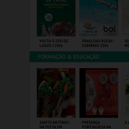
COMPRAR
COMPRAR
COMPRAR
OCK & DÃO | 18
VISITA O ZOO DE
PRAIA DAS ROCAS -
SE
ETEMBRO
LAGOS | 2026
SOMBRAS 2026
NO
ME
C
FORMAÇÃO & EDUCAÇÃO
20
ISEU
ZOO DE LAGOS
PRAIA DAS ROCAS
VI
M
MAIS INFO
MAIS INFO
MAIS INFO
COMPRAR
COMPRAR
COMPRAR
ANÇA EM ADULTO
SANTO ANTÓNIO -
PRESENÇA
A 
UMMER
HÁ FESTA EM
PORTUGUESA NA