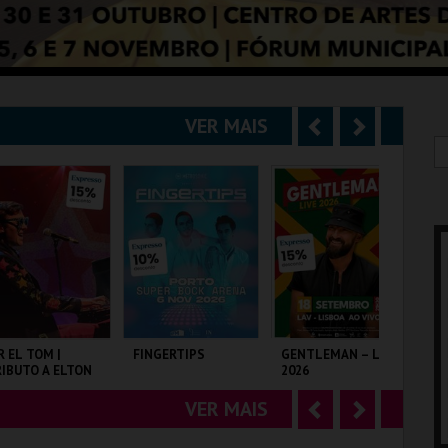
VER MAIS
A
S
n
e
t
g
e
u
r
i
i
n
o
t
R EL TOM |
FINGERTIPS
GENTLEMAN – LIVE
SH
IBUTO A ELTON
2026
r
e
OHN
VER MAIS
A
S
LISEU DE LISBOA
SUPER BOCK ARENA
LAV
TA
n
e