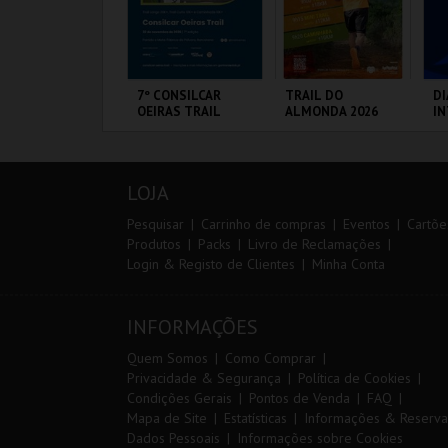
IA EURO RX OF
7º CONSILCAR
TRAIL DO
DI
ORTUGAL | PASSE
OEIRAS TRAIL
ALMONDA 2026
I
 DIAS
M
20
VS
IRCUITO DE
FÁBRICA DA
SERRA DE AIRE
PO
OUSADA
PÓLVORA
LOJA
MAIS INFO
MAIS INFO
MAIS INFO
Pesquisar
Carrinho de compras
Eventos
Cartõe
Produtos
Packs
Livro de Reclamações
Login & Registo de Clientes
Minha Conta
COMPRAR
INSCREVER
INSCREVER
INFORMAÇÕES
Quem Somos
Como Comprar
Privacidade & Segurança
Política de Cookies
Condições Gerais
Pontos de Venda
FAQ
Mapa de Site
Estatísticas
Informações & Reserva
Dados Pessoais
Informações sobre Cookies