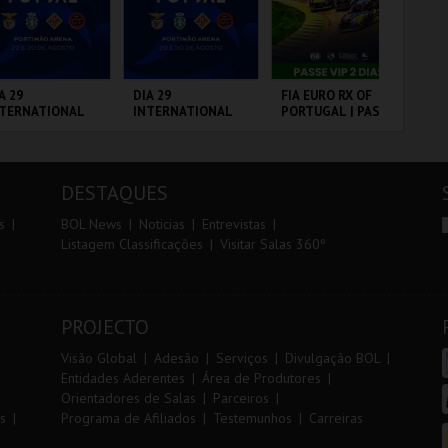
r
i
i
n
o
t
A 29
DIA 29
FIA EURO RX OF
10
NTERNATIONAL
INTERNATIONAL
PORTUGAL | PASSE
VI
r
e
ASTERS FUTSAL
MASTERS FUTSAL
VIP 2 DIAS
26 - SL BENFICA
2026 - SPORTING
 FC JIMBEE CAR
CP VS PALMA
RTIMÃO ARENA
PORTIMÃO ARENA
CIRCUITO DE
SA
FUTSAL
LOUSADA
CA
DESTAQUES
MAIS INFO
MAIS INFO
MAIS INFO
s
BOL News
Noticias
Entrevistas
Listagem Classificações
Visitar Salas 360º
COMPRAR
COMPRAR
COMPRAR
PROJECTO
Visão Global
Adesão
Serviços
Divulgação BOL
Entidades Aderentes
Área de Produtores
Orientadores de Salas
Parceiros
s
Programa de Afiliados
Testemunhos
Carreiras