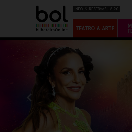
INFO & RESERVAS 18 20
M
TEATRO & ARTE
F