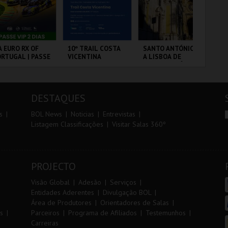
r
i
i
n
o
t
A EURO RX OF
10º TRAIL COSTA
SANTO ANTÓNIO -
TR
RTUGAL | PASSE
VICENTINA
A LISBOA DE
AL
r
e
P 2 DIAS
SANTO ANTÓNIO -
PERCURSO
RCUITO DE
SANTIAGO DO
ML - SANTO
SE
OUSADA
CACÉM E SINES
ANTÓNIO
DESTAQUES
MAIS INFO
MAIS INFO
MAIS INFO
s
BOL News
Noticias
Entrevistas
Listagem Classificações
Visitar Salas 360º
COMPRAR
INSCREVER
COMPRAR
PROJECTO
Visão Global
Adesão
Serviços
Entidades Aderentes
Divulgação BOL
Área de Produtores
Orientadores de Salas
s
Parceiros
Programa de Afiliados
Testemunhos
Carreiras