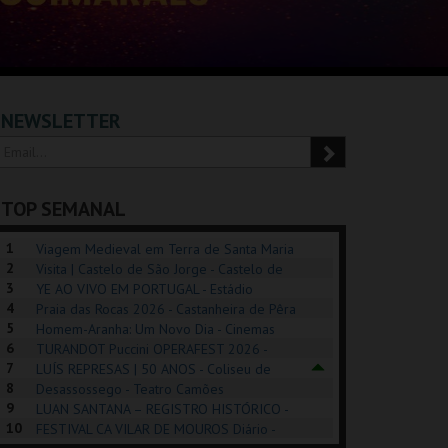
NEWSLETTER
TOP SEMANAL
1
Viagem Medieval em Terra de Santa Maria
2
2026 - Santa Maria da Feira
Visita | Castelo de São Jorge - Castelo de
3
São Jorge
YE AO VIVO EM PORTUGAL - Estádio
4
Algarve
Praia das Rocas 2026 - Castanheira de Pêra
5
Homem-Aranha: Um Novo Dia - Cinemas
6
Cinemax Penafiel
TURANDOT Puccini OPERAFEST 2026 -
REK, O MUSICAL
EXPOSIÇÕES |
PÉROLA – MELHOR
7
Convento da Cartuxa
LUÍS REPRESAS | 50 ANOS - Coliseu de
EXHIBITIONS 2026
DE MIM
8
Lisboa
Desassossego - Teatro Camões
9
LUAN SANTANA – REGISTRO HISTÓRICO -
GUSPARK
MUSEU DO ORIENTE.
CASINO ESTORIL
TAG
10
Estádio da Luz
FESTIVAL CA VILAR DE MOUROS Diário -