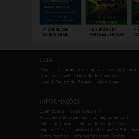
ARQUE AVENTURA
7º CONSILCAR
FIA EURO RX OF
FI
OEIRAS TRAIL
PORTUGAL | PASSE
PO
3 DIAS
VI
ARQUE
FÁBRICA DA
CIRCUITO DE
CI
RNITOLÓGICO
PÓLVORA
LOUSADA
L
LOJA
MAIS INFO
MAIS INFO
MAIS INFO
Pesquisar
Carrinho de compras
Eventos
Cartõe
Produtos
Packs
Livro de Reclamações
Login & Registo de Clientes
Minha Conta
COMPRAR
INSCREVER
COMPRAR
INFORMAÇÕES
Quem Somos
Como Comprar
Privacidade & Segurança
Condições Gerais
Política de Cookies
Pontos de Venda
FAQ
Mapa de Site
Estatísticas
Informações & Reserva
Dados Pessoais
Informações sobre Cookies