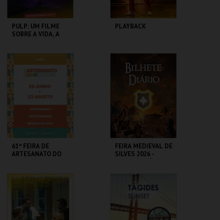
PULP: UM FILME
PLAYBACK
SOBRE A VIDA, A
MORTE E
SUPERMERCADOS
CASA DO CINEMA
CASA DO CINEMA
DE COIMBRA
DE COIMBRA
MAIS INFO
MAIS INFO
COMPRAR
COMPRAR
61ª FEIRA DE
FEIRA MEDIEVAL DE
ARTESANATO DO
SILVES 2026 -
ESTORIL
BILHETE DIÁRIO
FIARTIL
CENTRO HISTÓRICO
SILVES
MAIS INFO
MAIS INFO