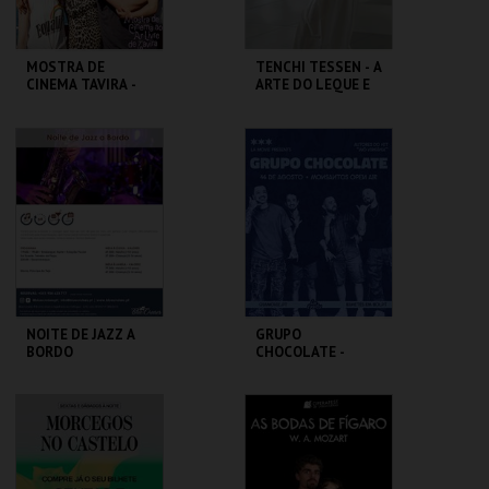
MOSTRA DE
TENCHI TESSEN - A
CINEMA TAVIRA -
ARTE DO LEQUE E
L'AVENTURA
DO SOPRO
CLAUSTROS
MUSEU DO ORIENTE.
CONVENTO CARMO
MAIS INFO
MAIS INFO
COMPRAR
INSCREVER
NOITE DE JAZZ A
GRUPO
BORDO
CHOCOLATE -
LISBOA
BLUE CRUISES
MONSANTOS OPEN
AIR
MAIS INFO
MAIS INFO