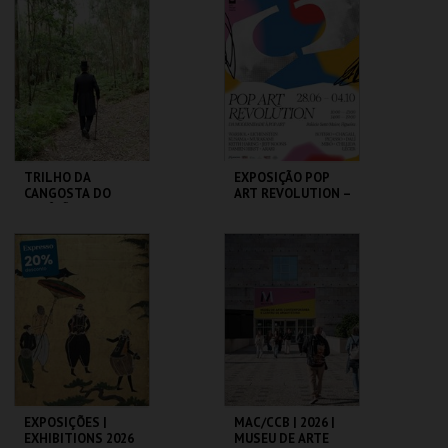
JORGE
MAIS INFO
MAIS INFO
COMPRAR
COMPRAR
TRILHO DA
EXPOSIÇÃO POP
CANGOSTA DO
ART REVOLUTION –
ESTÊVÃO
DA MODERNIDADE
À POP ART
LOJA DA CASA-
PALÁCIO SOTTO
MUSEU CAMILO
MAIOR
MAIS INFO
MAIS INFO
COMPRAR
COMPRAR
EXPOSIÇÕES |
MAC/CCB | 2026 |
EXHIBITIONS 2026
MUSEU DE ARTE