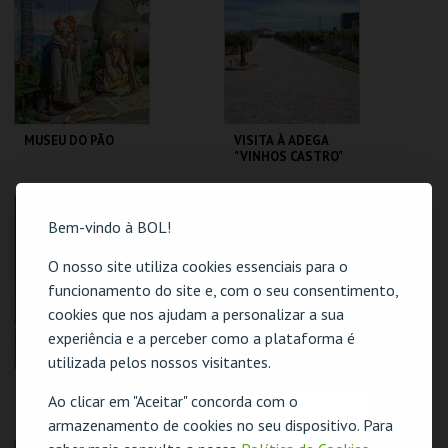
MAIS INFO
MAIS INFO
COMPRAR
COMPRAR
MUSEU DO PÃO
VISITA À ADEGA
"VINHOS CASTRO"
MUSEU DO PÃO
CASTRO SOC. AGRO
PECUÁRIA
Bem-vindo à BOL!
O nosso site utiliza cookies essenciais para o
MAIS INFO
MAIS INFO
funcionamento do site e, com o seu consentimento,
COMPRAR
COMPRAR
cookies que nos ajudam a personalizar a sua
experiência e a perceber como a plataforma é
utilizada pelos nossos visitantes.
KIDZANIA LISBOA -
VISITA GUIADA -
Ao clicar em "Aceitar" concorda com o
FAMÍLIAS
CONVENTO DA
O evento escolhido não está disponível
ARRÁBIDA (NOVO)
armazenamento de cookies no seu dispositivo. Para