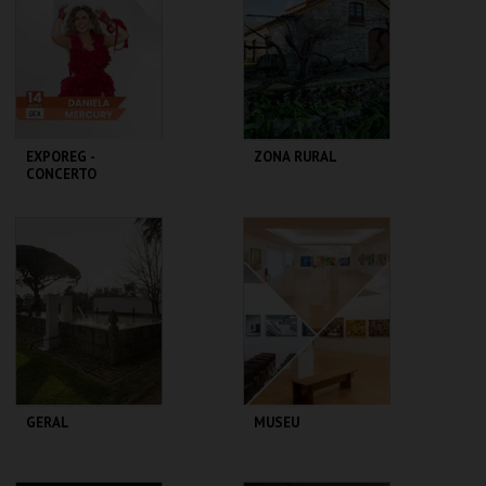
MAIS INFO
MAIS INFO
COMPRAR
COMPRAR
EXPOREG -
ZONA RURAL
CONCERTO
DANIELA MERCURY
PAR. FEIRAS E
FUNDAÇÃO
EXPOSIÇÕES
GRAMAXO
MAIS INFO
MAIS INFO
COMPRAR
COMPRAR
GERAL
MUSEU