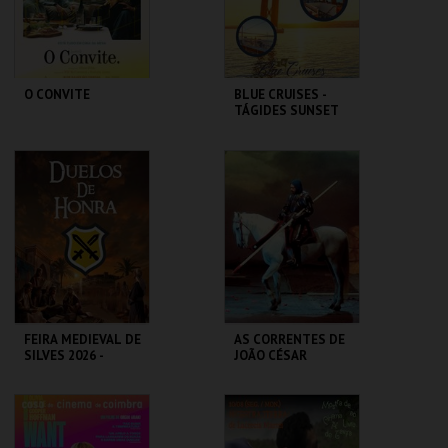
COMPRAR
COMPRAR
O CONVITE
BLUE CRUISES -
TÁGIDES SUNSET
2026
CASA DO CINEMA
BLUE CRUISES
DE COIMBRA
MAIS INFO
MAIS INFO
COMPRAR
COMPRAR
FEIRA MEDIEVAL DE
AS CORRENTES DE
SILVES 2026 -
JOÃO CÉSAR
DUELOS DE HONRA
MONTEIRO |
SILVESTRE
CENTRO HISTÓRICO
LUCKY STAR
SILVES