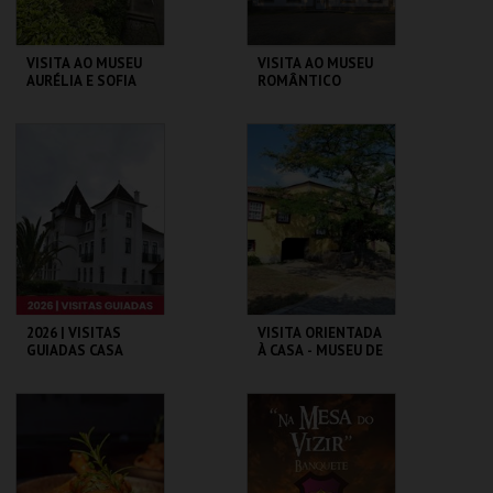
VISITA AO MUSEU
VISITA AO MUSEU
AURÉLIA E SOFIA
ROMÂNTICO
DE SOUZA
MUSEU AURÉLIA E
MUSEU ROMÂNTICO
SOFIA
MAIS INFO
MAIS INFO
COMPRAR
COMPRAR
2026 | VISITAS
VISITA ORIENTADA
GUIADAS CASA
À CASA - MUSEU DE
MUSEU EGAS
CAMILO
MONIZ
CASA-MUSEU EGAS
LOJA DA CASA-
MONIZ
MUSEU CAMILO
MAIS INFO
MAIS INFO