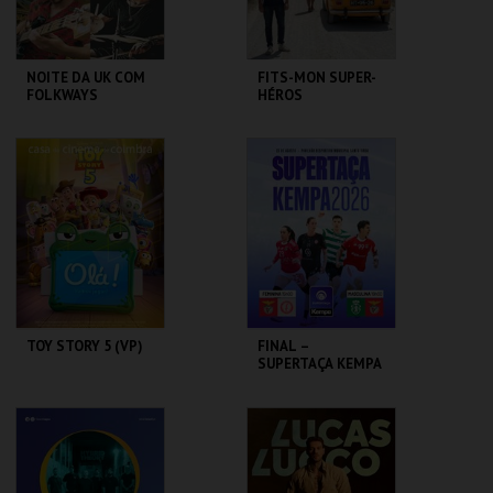
NOITE DA UK COM
FITS-MON SUPER-
FOLKWAYS
HÉROS
PROJECT
FORTE DE
FÓRUM LUÍSA TODI
ALBARQUEL
MAIS INFO
MAIS INFO
COMPRAR
COMPRAR
TOY STORY 5 (VP)
FINAL –
SUPERTAÇA KEMPA
FEMININA E
MASCULINA
CASA DO CINEMA
PAV. DESP. SANTO
DE COIMBRA
TIRSO
MAIS INFO
MAIS INFO