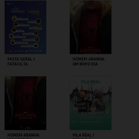
ESPAÇO OPEN AIR
PARQ. FEIRAS E
EXPOSIÇÕES
MAIS INFO
MAIS INFO
COMPRAR
COMPRAR
PASSE GERAL |
HOMEM-ARANHA:
FATACIL'26
UM NOVO DIA
PARQ. FEIRAS E
AUDITÓRIO
EXPOSIÇÕES
MUNICIPAL
MAIS INFO
MAIS INFO
COMPRAR
COMPRAR
HOMEM-ARANHA:
VILA REAL |