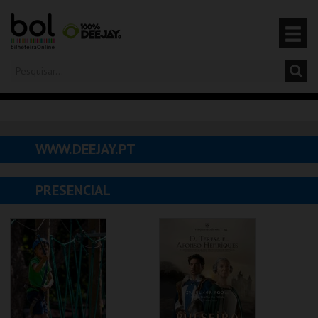
Olá,
iniciar sessão
PT
0
CARRINHO
WWW.DEEJAY.PT
EVENTOS
PRESENCIAL
CARTÕES
PRODUTOS