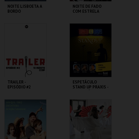
NOITE LISBOETA A
NOITE DE FADO
BORDO
COM ESTRELA
MARIA
BLUE CRUISES
REPÚBLICA 14 -
OLHÃO
MAIS INFO
MAIS INFO
COMPRAR
COMPRAR
TRAILER -
ESPETÁCULO
EPISÓDIO #2
STAND UP PRAXIS -
42ª EDIÇÃO
AUDITÓRIO CCOP
PRAXIS
MAIS INFO
MAIS INFO
COMPRAR
COMPRAR