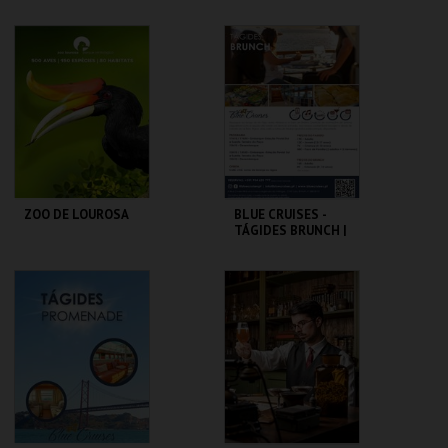
IDADE MÉDIA - 2026
ATÉ 25 PESSOAS
CERCA CASTELO DE
MUSEU DO CICLISMO
ÓBIDOS
MAIS INFO
MAIS INFO
COMPRAR
COMPRAR
ZOO DE LOUROSA
BLUE CRUISES -
TÁGIDES BRUNCH |
PASSEIO DE BARCO
2026
PARQUE
BLUE CRUISES
ORNITOLÓGICO
MAIS INFO
MAIS INFO
COMPRAR
COMPRAR