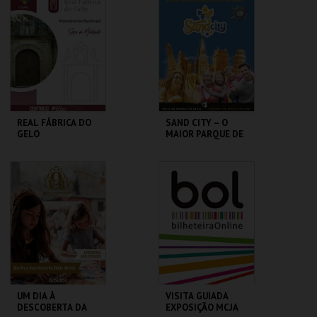
MAIS INFO
MAIS INFO
COMPRAR
COMPRAR
REAL FÁBRICA DO
SAND CITY – O
GELO
MAIOR PARQUE DE
ESCULTURAS EM
AREIA DO MUNDO
REAL FÁBRICA DO
SAND CITY
GELO
MAIS INFO
MAIS INFO
COMPRAR
COMPRAR
UM DIA À
VISITA GUIADA
DESCOBERTA DA
EXPOSIÇÃO MCJA