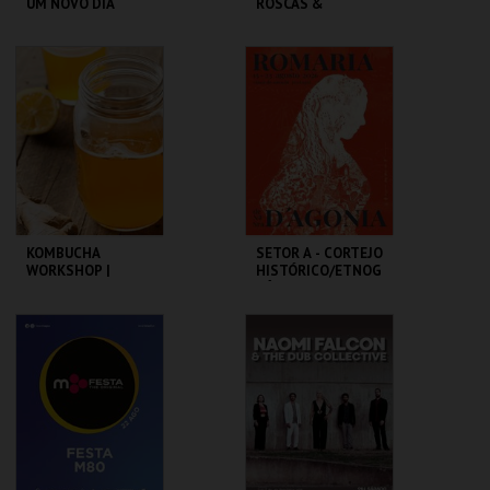
UM NOVO DIA
ROSCAS &
ESTACIONÂNCIO
AUD. MUN. PESO DA
AULA MAGNA -
RÉGUA
UTAD
MAIS INFO
MAIS INFO
COMPRAR
COMPRAR
KOMBUCHA
SETOR A - CORTEJO
WORKSHOP |
HISTÓRICO/ETNOG
OFICINA DE
RÁFICO - ROMARIA
KOMBUCHA
D'AGONIA 2026
ALBUQUERQUE
AR LIVRE
FOUNDATION
MAIS INFO
MAIS INFO
COMPRAR
COMPRAR