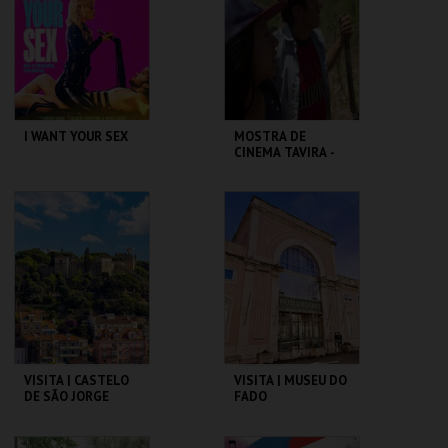
MAIS INFO
MAIS INFO
COMPRAR
COMPRAR
I WANT YOUR SEX
MOSTRA DE
CINEMA TAVIRA -
NUESTRA TIERRA
CASA DO CINEMA
CLAUSTROS
DE COIMBRA
CONVENTO CARMO
MAIS INFO
MAIS INFO
COMPRAR
COMPRAR
VISITA | CASTELO
VISITA | MUSEU DO
DE SÃO JORGE
FADO
CASTELO DE SÃO
MUSEU DO FADO