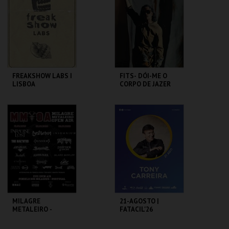
MAIS INFO
MAIS INFO
COMPRAR
COMPRAR
FREAKSHOW LABS I
FITS- DÓI-ME O
LISBOA
CORPO DE JAZER
NESSA ESPERANÇA
AUDITÓRIO ROMA
FÓRUM LUÍSA TODI
MAIS INFO
MAIS INFO
COMPRAR
COMPRAR
MILAGRE
21-AGOSTO |
METALEIRO -
FATACIL'26
MMOA 2026