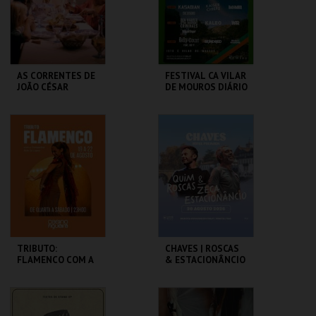
COMPRAR
COMPRAR
AS CORRENTES DE
FESTIVAL CA VILAR
JOÃO CÉSAR
DE MOUROS DIÁRIO
MONTEIRO | À FLOR
DO MAR
LUCKY STAR
VILAR DE MOUROS
MAIS INFO
MAIS INFO
COMPRAR
COMPRAR
TRIBUTO:
CHAVES | ROSCAS
FLAMENCO COM A
& ESTACIONÂNCIO
COMPANHIA RUTE
SÁ LOPES
CASINO FIGUEIRA
HOTEL PREMIUM
CHAVES