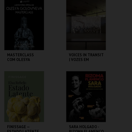
FUNDAÇÃO
FUNDAÇÃO
GRAMAXO
GRAMAXO
MAIS INFO
MAIS INFO
COMPRAR
COMPRAR
MASTERCLASS
VOICES IN TRANSIT
COM OLESYA
| VOZES EM
GOLOVNEVA
TRAVESSIA
OPERAFEST 2026
TEATRO DA
ALBUQUERQUE
COMUNA
FOUNDATION
MAIS INFO
MAIS INFO
COMPRAR
COMPRAR
FINISSAGE —
SARA HOLGADO -
ESTADO LATENTE
RIZOMA FLAMENCO