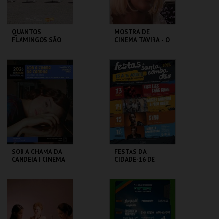
QUANTOS
MOSTRA DE
FLAMINGOS SÃO
CINEMA TAVIRA - O
PRECISOS P/ FAZER
RISO E A FACA
UMA FESTA? ::
CORAÇÃO NAS
PONTO C
CLAUSTROS
MÃOS
CONVENTO CARMO
MAIS INFO
MAIS INFO
COMPRAR
COMPRAR
SOB A CHAMA DA
FESTAS DA
CANDEIA | CINEMA
CIDADE-16 DE
AO AR LIVRE
AGOSTO MARCELO
CANTARINHAS
REPÚBLICA 14 -
C.C. DE SANTA
OLHÃO
COMBA DÃO
MAIS INFO
MAIS INFO