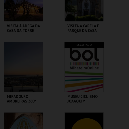
COMPRAR
VISITA À ADEGA DA
VISITA À CAPELA E
CASA DA TORRE
PARQUE DA CASA
DE MATEUS
ADEGA DA CASA DA
FUND. DA CASA DE
ESGOTADO
TORRE
MATEUS
MAIS INFO
MAIS INFO
COMPRAR
COMPRAR
MIRADOURO
MUSEU CICLISMO
AMOREIRAS 360º
JOAAQUIM
PANORAMIC VIEW
AGOSTINHO
(VISITA GUIADA
P/ESCOLAS FORA
AMOREIRAS 360º
MUSEU DO CICLISMO
CONC.)