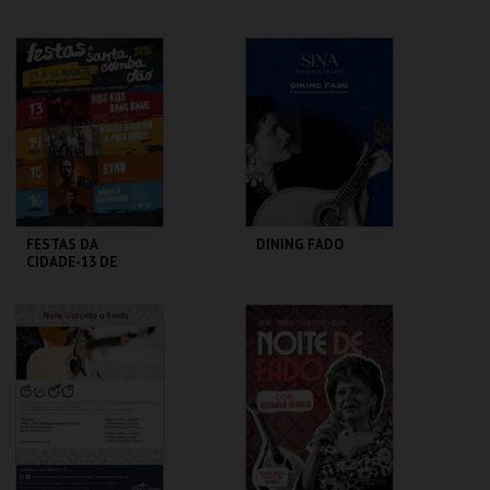
DA JUVENTUDE
QUARTETO
PÓVOA ARENA.
CASINO FIGUEIRA
MAIS INFO
MAIS INFO
COMPRAR
COMPRAR
FESTAS DA
DINING FADO
CIDADE-13 DE
AGOSTO-KISS KISS
BANG BANG
C.C. DE SANTA
SINA THE HOUSE OF
COMBA DÃO
FADO
MAIS INFO
MAIS INFO
COMPRAR
COMPRAR