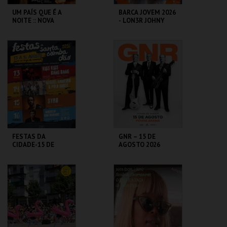
UM PAÍS QUE É A
BARCA JOVEM 2026
NOITE :: NOVA
- LON3R JOHNY
COMPANHIA
PONTO C
ESPAÇO AR LIVRE
MAIS INFO
MAIS INFO
COMPRAR
COMPRAR
FESTAS DA
GNR – 15 DE
CIDADE-15 DE
AGOSTO 2026
AGOSTO SYRO
C.C. DE SANTA
PÓVOA ARENA.
COMBA DÃO
MAIS INFO
MAIS INFO
COMPRAR
COMPRAR