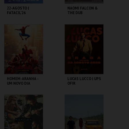
22-AGOSTO |
NAOMI FALCON &
FATACIL'26
THE DUB
COLLECTIVE
PARQ. FEIRAS E
REPÚBLICA 14 -
EXPOSIÇÕES
OLHÃO
MAIS INFO
MAIS INFO
COMPRAR
COMPRAR
HOMEM-ARANHA -
LUCAS LUCCO | UPS
UM NOVO DIA
OFIR
C. A. C. MORTÁGUA
UPS OFIR
MAIS INFO
MAIS INFO
COMPRAR
COMPRAR