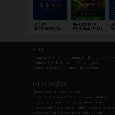
ARQUE AVENTURA
DIA 29
FIA EURO RX OF
10
INTERNATIONAL
PORTUGAL | PASSE
VI
MASTERS FUTSAL
VIP 2 DIAS
2026 - SPORTING
CP VS PALMA
ARQUE
PORTIMÃO ARENA
CIRCUITO DE
S
FUTSAL
RNITOLÓGICO
LOUSADA
CA
LOJA
MAIS INFO
MAIS INFO
MAIS INFO
Pesquisar
Carrinho de compras
Eventos
Cartõe
Produtos
Packs
Livro de Reclamações
Login & Registo de Clientes
Minha Conta
COMPRAR
COMPRAR
COMPRAR
INFORMAÇÕES
Quem Somos
Como Comprar
Privacidade & Segurança
Condições Gerais
Política de Cookies
Pontos de Venda
FAQ
Mapa de Site
Estatísticas
Informações & Reserva
Dados Pessoais
Informações sobre Cookies