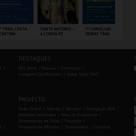
r
i
i
n
o
t
º TRAIL COSTA
SANTO ANTÓNIO -
7º CONSILCAR
FI
CENTINA
A LISBOA DE
OEIRAS TRAIL
PO
r
e
SANTO ANTÓNIO -
3 
PERCURSO
ANTIAGO DO
ML - SANTO
FÁBRICA DA
CI
CÉM E SINES
ANTÓNIO
PÓLVORA
LO
DESTAQUES
MAIS INFO
MAIS INFO
MAIS INFO
s
BOL News
Noticias
Entrevistas
Listagem Classificações
Visitar Salas 360º
INSCREVER
COMPRAR
INSCREVER
PROJECTO
Visão Global
Adesão
Serviços
Divulgação BOL
Entidades Aderentes
Área de Produtores
Orientadores de Salas
Parceiros
s
Programa de Afiliados
Testemunhos
Carreiras