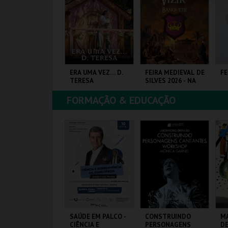
COMPRAR
COMPRAR
COMPRAR
OCK & DÃO |
ERA UMA VEZ… D.
FEIRA MEDIEVAL DE
FE
ASSE 2 DIAS
TERESA
SILVES 2026 - NA
MESA DO VIZIR
FORMAÇÃO & EDUCAÇÃO
ISEU
SANTA MARIA DA
CENTRO HISTÓRICO
EU
FEIRA
SILVES
MAIS INFO
MAIS INFO
MAIS INFO
COMPRAR
COMPRAR
COMPRAR
EBATÍVEL – TODO
SAÚDE EM PALCO -
CONSTRUINDO
MA
 DISCURSO DE
CIÊNCIA E
PERSONAGENS
DE