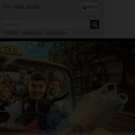
Olá,
iniciar sessão
PT
PESQUISA:
AVANÇADA
POR SALA
DISTRITO
SALA