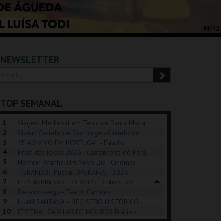
NEWSLETTER
TOP SEMANAL
1
Viagem Medieval em Terra de Santa Maria
2
2026 - Santa Maria da Feira
Visita | Castelo de São Jorge - Castelo de
3
São Jorge
YE AO VIVO EM PORTUGAL - Estádio
4
Algarve
Praia das Rocas 2026 - Castanheira de Pêra
5
Homem-Aranha: Um Novo Dia - Cinemas
6
Cinemax Penafiel
TURANDOT Puccini OPERAFEST 2026 -
POSIÇÕES |
SHREK, O MUSICAL
PÉROLA – MELHOR
7
Convento da Cartuxa
LUÍS REPRESAS | 50 ANOS - Coliseu de
HIBITIONS 2026
DE MIM
8
Lisboa
Desassossego - Teatro Camões
9
LUAN SANTANA – REGISTRO HISTÓRICO -
SEU DO ORIENTE.
TAGUSPARK
CASINO ESTORIL
TAG
10
Estádio da Luz
FESTIVAL CA VILAR DE MOUROS Diário -