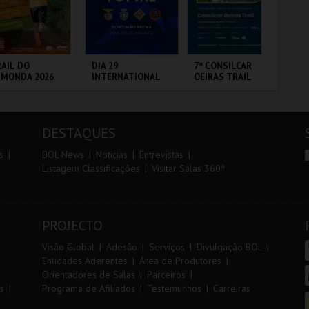
r
i
i
n
o
t
AIL DO
DIA 29
7º CONSILCAR
FI
LMONDA 2026
INTERNATIONAL
OEIRAS TRAIL
PO
r
e
MASTERS FUTSAL
3 
2026 - SL BENFICA
VS FC JIMBEE CAR
RRA DE AIRE
PORTIMÃO ARENA
FÁBRICA DA
CI
PÓLVORA
LO
DESTAQUES
MAIS INFO
MAIS INFO
MAIS INFO
s
BOL News
Noticias
Entrevistas
Listagem Classificações
Visitar Salas 360º
INSCREVER
COMPRAR
INSCREVER
PROJECTO
Visão Global
Adesão
Serviços
Divulgação BOL
Entidades Aderentes
Área de Produtores
Orientadores de Salas
Parceiros
s
Programa de Afiliados
Testemunhos
Carreiras