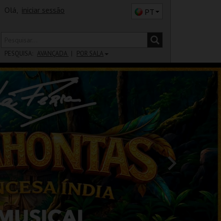
Olá,
iniciar sessão
PT
PESQUISA:
AVANÇADA
POR SALA
DISTRITO
SALA