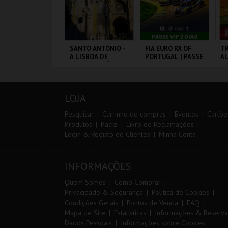
IA 29
SANTO ANTÓNIO -
FIA EURO RX OF
TR
NTERNATIONAL
A LISBOA DE
PORTUGAL | PASSE
A
ASTERS FUTSAL
SANTO ANTÓNIO -
VIP 2 DIAS
026 - SPORTING
PERCURSO
P VS PALMA
ORTIMÃO ARENA
ML - SANTO
CIRCUITO DE
SE
UTSAL
ANTÓNIO
LOUSADA
LOJA
MAIS INFO
MAIS INFO
MAIS INFO
Pesquisar
Carrinho de compras
Eventos
Cartõe
Produtos
Packs
Livro de Reclamações
Login & Registo de Clientes
Minha Conta
COMPRAR
COMPRAR
COMPRAR
INFORMAÇÕES
Quem Somos
Como Comprar
Privacidade & Segurança
Política de Cookies
Condições Gerais
Pontos de Venda
FAQ
Mapa de Site
Estatísticas
Informações & Reserva
Dados Pessoais
Informações sobre Cookies