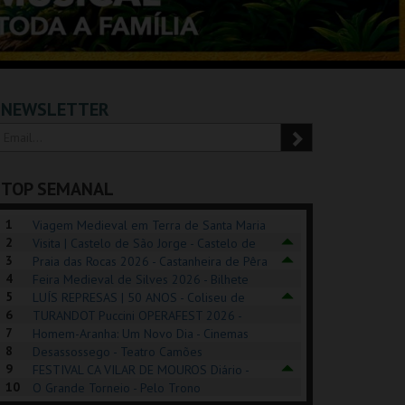
NEWSLETTER
TOP SEMANAL
1
Viagem Medieval em Terra de Santa Maria
2
2026 - Santa Maria da Feira
Visita | Castelo de São Jorge - Castelo de
3
São Jorge
Praia das Rocas 2026 - Castanheira de Pêra
4
Feira Medieval de Silves 2026 - Bilhete
5
Diário - Centro Histórico Silves
LUÍS REPRESAS | 50 ANOS - Coliseu de
6
Lisboa
TURANDOT Puccini OPERAFEST 2026 -
REK, O MUSICAL
EXPOSIÇÕES |
PIZZA MAN OEIRAS
PÉR
7
Convento da Cartuxa
Homem-Aranha: Um Novo Dia - Cinemas
EXHIBITIONS 2026
DE 
8
Cinemax Penafiel
Desassossego - Teatro Camões
9
FESTIVAL CA VILAR DE MOUROS Diário -
GUSPARK
MUSEU DO ORIENTE.
TAGUSPARK
CAS
10
Vilar de Mouros
O Grande Torneio - Pelo Trono