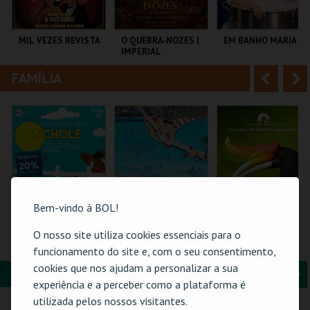
i
n
o
t
MIL VEZES REVISTA
O QUEBRA-NOZES |
EM BANHO MARIA
IMPERIAL
r
e
HERITAGE BALLET |
CLASSIC STAGE
FAMÍLIA
A
S
TEATRO POLITEAMA
COLISEU DE LISBOA
C CULTURAL
ANTÓNIO ALEIXO
n
e
t
g
MAIS INFO
MAIS INFO
MAIS INFO
e
u
COMPRAR
COMPRAR
COMPRAR
r
i
i
n
Bem-vindo à BOL!
o
t
O nosso site utiliza cookies essenciais para o
BICHOLÉ
PRAIA DAS ROCAS -
ZOO DE LOUROSA
ENTRADAS 2026
funcionamento do site e, com o seu consentimento,
r
e
cookies que nos ajudam a personalizar a sua
FORMAÇÃO & EDUCAÇÃO
A
S
BOUTIQUE DA
PRAIA DAS ROCAS
PARQUE
experiência e a perceber como a plataforma é
CULTURA
ORNITOLÓGICO
n
e
utilizada pelos nossos visitantes.