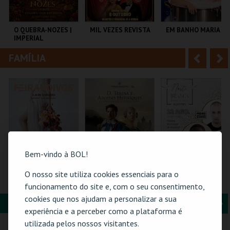
i
n
o
t
O QUEBRA-NOZES |
MIL VEZES REVISTA
EM BANHO MARIA
IMPERIAL
r
e
HERITAGE BALLET |
CLASSIC STAGE
FAMÍLIA
A
S
COLISEU DE LISBOA
TEATRO POLITEAMA
C CULTURAL
ANTÓNIO ALEIXO
n
e
t
g
MAIS INFO
MAIS INFO
MAIS INFO
e
u
COMPRAR
COMPRAR
COMPRAR
r
i
i
n
Bem-vindo à BOL!
o
t
O nosso site utiliza cookies essenciais para o
FEIRANOIVOS
PULSEIRA DE
NOITE BRANCA -
ACESSO | VIAGEM
POOL PARTY
funcionamento do site e, com o seu consentimento,
r
e
MEDIEVAL EM
cookies que nos ajudam a personalizar a sua
TERRA DE SANTA
FORMAÇÃO & EDUCAÇÃO
A
S
MARIA 2026
EUROPARQUE
SANTA MARIA DA
PISCINA M. DE
experiência e a perceber como a plataforma é
FEIRA
ALJUSTREL
n
e
utilizada pelos nossos visitantes.