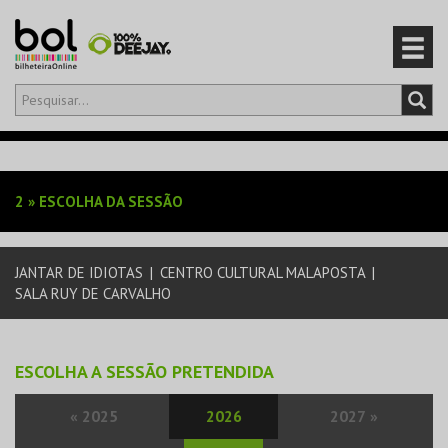
Olá,
iniciar sessão
PT
0
CARRINHO
2
»
ESCOLHA DA SESSÃO
EVENTOS
JANTAR DE IDIOTAS
|
CENTRO CULTURAL MALAPOSTA
|
CARTÕES
SALA RUY DE CARVALHO
PRODUTOS
ESCOLHA A SESSÃO PRETENDIDA
«
2025
2026
2027
»