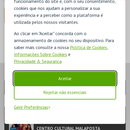
funcionamento do site e, com o seu consentimento,
cookies que nos ajudam a personalizar a sua
ANTERIOR
experiência e a perceber como a plataforma é
utilizada pelos nossos visitantes.
DISPONÍVEL
Ao clicar em "Aceitar" concorda com o
POUCO DISPONÍVEL
armazenamento de cookies no seu dispositivo. Para
ESGOTADO
saber mais consulte a nossa
Política de Cookies
,
Informações Sobre Cookies
e
Privacidade & Segurança
.
PASSO
- SESSÃO
Aceitar
Escolha a sessão pretendida
Rejeitar não essenciais
PASSO
- EVENTO
Gerir Preferências
JANTAR DE IDIOTAS
TEATRO & ARTE | COMÉDIA
CENTRO CULTURAL MALAPOSTA