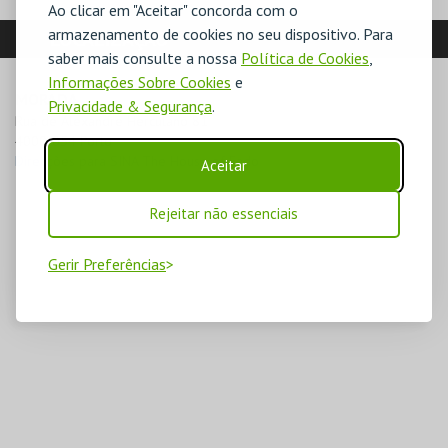
Ao clicar em "Aceitar" concorda com o
armazenamento de cookies no seu dispositivo. Para
LOCALIZAÇÃO
saber mais consulte a nossa
Política de Cookies
,
Informações Sobre Cookies
e
MORADA
Privacidade & Segurança
.
Rua de Alexandre Herculano 81

4000-054 Porto
Direcções para SINA The House of Fado
Aceitar
Rejeitar não essenciais
Gerir Preferências