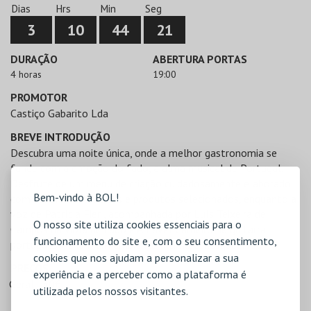
Dias
Hrs
Min
Seg
3
10
44
21
DURAÇÃO
ABERTURA PORTAS
4 horas
19:00
PROMOTOR
Castiço Gabarito Lda
BREVE INTRODUÇÃO
Descubra uma noite única, onde a melhor gastronomia se
funde com a emoção do fado, a alma musical de Portugal.
Desfrute de um menu de criação cuidadosamente elaborado
Bem-vindo à BOL!
com sabores autênticos e produtos selecionados, enquanto a
voz de Patrícia Fier , acompanhada por Luís Teixeira de
O nosso site utiliza cookies essenciais para o
Campos na viola de fado e Amável Carneiro na guitarra
funcionamento do site e, com o seu consentimento,
portuguesa, criam um ambiente íntimo e inesquecível.
cookies que nos ajudam a personalizar a sua
PREÇOS
experiência e a perceber como a plataforma é
Geral - 50€
utilizada pelos nossos visitantes.