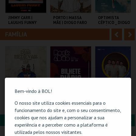
i
n
o
t
JIMMY CARR |
PORTO | MASSA
OPTIMISTA
LAUGHS FUNNY
MÃE | DIOGO FARO
CÉPTICO _ DIOGO
r
e
BATÁGUAS | STAND
UP
FAMÍLIA
A
S
COLISEU DE LISBOA
TEATRO HELENA SÁ
C.CULTURAL CALDAS
E COSTA
RAINHA
n
e
t
g
MAIS INFO
MAIS INFO
MAIS INFO
e
u
COMPRAR
COMPRAR
COMPRAR
r
i
i
n
Bem-vindo à BOL!
o
t
O nosso site utiliza cookies essenciais para o
BILHETE
ROCK & DÃO | 19
24-AGOSTO |
COMPLETO- INCLUI
SETEMBRO
FATACIL"26
funcionamento do site e, com o seu consentimento,
r
e
CASTELO | DIAS
cookies que nos ajudam a personalizar a sua
MEDIEVAIS EM
FORMAÇÃO & EDUCAÇÃO
A
S
CASTRO MARIM
VILA DE CASTRO
VISEU
PARQ. FEIRAS E
experiência e a perceber como a plataforma é
2026
MARIM
EXPOSIÇÕES
n
e
utilizada pelos nossos visitantes.