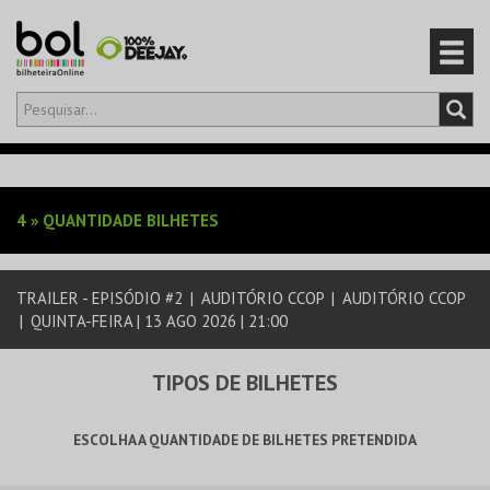
Olá,
iniciar sessão
PT
0
CARRINHO
4
»
QUANTIDADE BILHETES
EVENTOS
TRAILER - EPISÓDIO #2
|
AUDITÓRIO CCOP
|
AUDITÓRIO CCOP
CARTÕES
|
QUINTA-FEIRA | 13 AGO 2026 | 21:00
PRODUTOS
TIPOS DE BILHETES
ESCOLHA A QUANTIDADE DE BILHETES PRETENDIDA