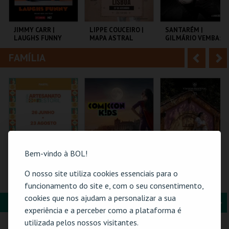
i
n
o
t
JIMMY CARR |
LIPPE COUCEIRO |
SANTARÉM |
LAUGHS FUNNY
MAPA ASTRAL
GILMÁRIO VEMBA:
r
e
3º ROUND
FAMÍLIA
A
S
COLISEU DE LISBOA
LISBOA COMEDY
CNEMA
CLUB
n
e
t
g
MAIS INFO
MAIS INFO
MAIS INFO
e
u
COMPRAR
COMPRAR
COMPRAR
r
i
i
n
Bem-vindo à BOL!
o
t
O nosso site utiliza cookies essenciais para o
61ª FEIRA DE
COMIC-CON KIDS
ERA UMA VEZ… D.
ARTESANATO DO
GUIMARÃES 2026 –
TERESA
funcionamento do site e, com o seu consentimento,
r
e
ESTORIL
EDIÇÃO ESPECIAL
cookies que nos ajudam a personalizar a sua
HALLOWEEN
FORMAÇÃO & EDUCAÇÃO
A
S
FIARTIL
MULTIUSOS DE
SANTA MARIA DA
experiência e a perceber como a plataforma é
GUIMARÃES
FEIRA
n
e
utilizada pelos nossos visitantes.