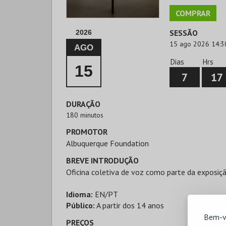
COMPRAR
SESSÃO
2026
15 ago 2026 14:3
AGO
Dias
Hrs
15
7
17
DURAÇÃO
180 minutos
PROMOTOR
Albuquerque Foundation
BREVE INTRODUÇÃO
Oficina coletiva de voz como parte da exposiç
Idioma:
EN/PT
Público:
A partir dos 14 anos
Bem-v
PREÇOS