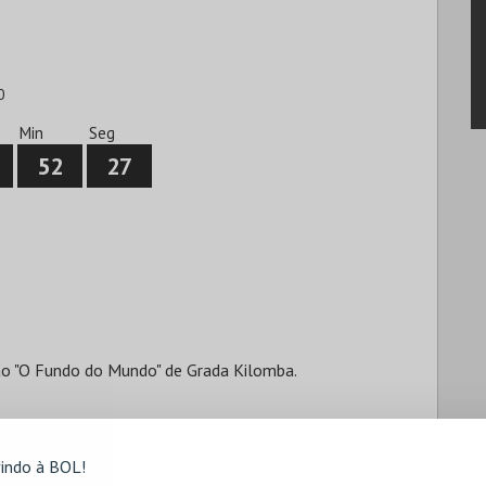
0
Min
Seg
52
26
ão "O Fundo do Mundo" de Grada Kilomba.
indo à BOL!