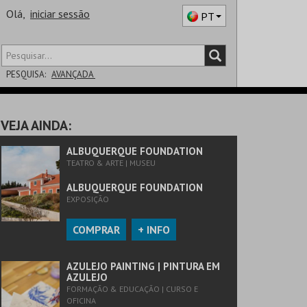
Olá,
iniciar sessão
PT
PESQUISA:
AVANÇADA
DISTRITO
VEJA AINDA:
SALA
ALBUQUERQUE FOUNDATION
TEATRO & ARTE | MUSEU
ALBUQUERQUE FOUNDATION
EXPOSIÇÃO
COMPRAR
+ INFO
AZULEJO PAINTING | PINTURA EM
AZULEJO
FORMAÇÃO & EDUCAÇÃO | CURSO E
OFICINA