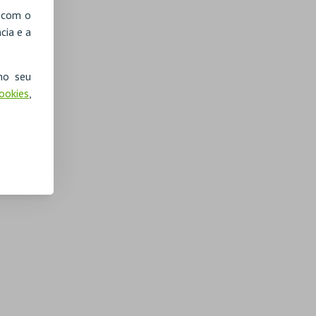
, com o
cia e a
no seu
Cookies
,