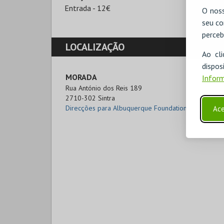
Entrada - 12€
O noss
seu co
perceb
LOCALIZAÇÃO
Ao cl
disp
MORADA
Inform
Rua António dos Reis 189

2710-302 Sintra
Direcções para Albuquerque Foundation
Ace