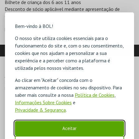
Bilhete de criança dos 6 aos 11 anos
Desconto de sócio aplicável mediante apresentação de
cartão com quotas em dia.
Mais informações sobre como se tornar sócio em:
Bem-vindo à BOL!
https://republica14.pt/ser-socio/
O nosso site utiliza cookies essenciais para o
funcionamento do site e, com o seu consentimento,
LOCALIZAÇÃO
cookies que nos ajudam a personalizar a sua
experiência e a perceber como a plataforma é
utilizada pelos nossos visitantes.
MORADA
Av. da República nº 14

Ao clicar em "Aceitar" concorda com o
8700-310 Olhão
armazenamento de cookies no seu dispositivo. Para
Direcções para República 14 - Olhão
saber mais consulte a nossa
Política de Cookies
,
Informações Sobre Cookies
e
Privacidade & Segurança
.
Aceitar