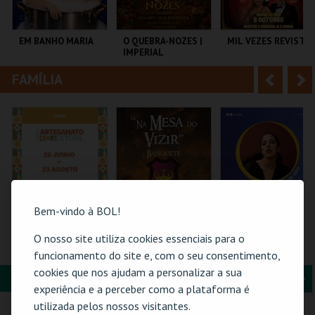
i
n
o
t
EM BANHO MARIA
O QUEBRA-NOZES |
MIL VEZES REVISTA
IMPERIAL
r
e
HERITAGE BALLET |
CLASSIC STAGE
FAMÍLIA
A
S
C CULTURAL
COLISEU DE LISBOA
TEATRO POLITEAMA
ANTÓNIO ALEIXO
n
e
t
g
MAIS INFO
MAIS INFO
MAIS INFO
e
u
COMPRAR
COMPRAR
COMPRAR
r
i
i
n
Bem-vindo à BOL!
o
t
O nosso site utiliza cookies essenciais para o
61ª FEIRA DE
FEIRA MEDIEVAL DE
26-AGOSTO |
ARTESANATO DO
SILVES 2026 - NA
FATACIL"26
funcionamento do site e, com o seu consentimento,
r
e
ESTORIL
MESA DO VIZIR
cookies que nos ajudam a personalizar a sua
FORMAÇÃO & EDUCAÇÃO
A
S
FIARTIL
CENTRO HISTÓRICO
PARQ. FEIRAS E
experiência e a perceber como a plataforma é
SILVES
EXPOSIÇÕES
n
e
utilizada pelos nossos visitantes.