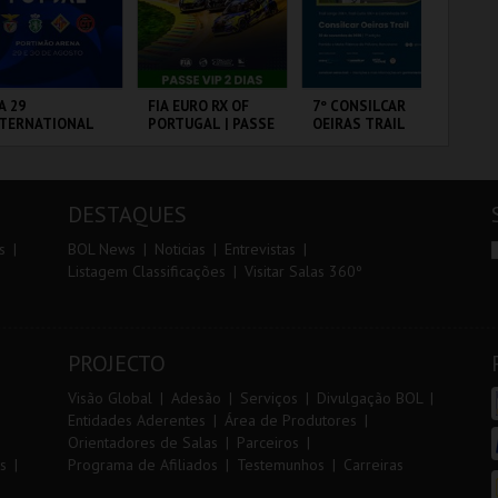
r
i
i
n
o
t
A 29
FIA EURO RX OF
7º CONSILCAR
PA
NTERNATIONAL
PORTUGAL | PASSE
OEIRAS TRAIL
r
e
ASTERS FUTSAL
VIP 2 DIAS
26 - SPORTING
 VS PALMA
RTIMÃO ARENA
CIRCUITO DE
FÁBRICA DA
PA
UTSAL
LOUSADA
PÓLVORA
OR
DESTAQUES
MAIS INFO
MAIS INFO
MAIS INFO
s
BOL News
Noticias
Entrevistas
Listagem Classificações
Visitar Salas 360º
COMPRAR
COMPRAR
INSCREVER
PROJECTO
Visão Global
Adesão
Serviços
Divulgação BOL
Entidades Aderentes
Área de Produtores
Orientadores de Salas
Parceiros
s
Programa de Afiliados
Testemunhos
Carreiras