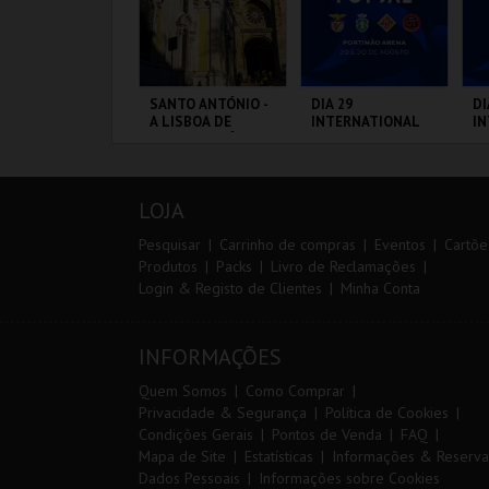
IA EURO RX OF
SANTO ANTÓNIO -
DIA 29
DI
ORTUGAL | PASSE
A LISBOA DE
INTERNATIONAL
I
 DIAS
SANTO ANTÓNIO -
MASTERS FUTSAL
M
PERCURSO
2026 - SL BENFICA
20
VS FC JIMBEE CAR
CP
IRCUITO DE
ML - SANTO
PORTIMÃO ARENA
PO
F
OUSADA
ANTÓNIO
LOJA
MAIS INFO
MAIS INFO
MAIS INFO
Pesquisar
Carrinho de compras
Eventos
Cartõe
Produtos
Packs
Livro de Reclamações
Login & Registo de Clientes
Minha Conta
COMPRAR
COMPRAR
COMPRAR
INFORMAÇÕES
Quem Somos
Como Comprar
Privacidade & Segurança
Política de Cookies
Condições Gerais
Pontos de Venda
FAQ
Mapa de Site
Estatísticas
Informações & Reserva
Dados Pessoais
Informações sobre Cookies