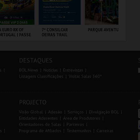
r
i
i
n
o
t
A EURO RX OF
7º CONSILCAR
PARQUE AVENTURA
SA
RTUGAL | PASSE
OEIRAS TRAIL
A 
r
e
P 2 DIAS
SA
PE
RCUITO DE
FÁBRICA DA
PARQUE
ML
OUSADA
PÓLVORA
ORNITOLÓGICO
AN
DESTAQUES
MAIS INFO
MAIS INFO
MAIS INFO
s
BOL News
Noticias
Entrevistas
Listagem Classificações
Visitar Salas 360º
COMPRAR
INSCREVER
COMPRAR
PROJECTO
Visão Global
Adesão
Serviços
Divulgação BOL
Entidades Aderentes
Área de Produtores
Orientadores de Salas
Parceiros
s
Programa de Afiliados
Testemunhos
Carreiras