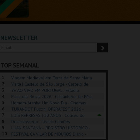
NEWSLETTER
TOP SEMANAL
1
Viagem Medieval em Terra de Santa Maria
2
2026 - Santa Maria da Feira
Visita | Castelo de São Jorge - Castelo de
3
São Jorge
YE AO VIVO EM PORTUGAL - Estádio
4
Algarve
Praia das Rocas 2026 - Castanheira de Pêra
5
Homem-Aranha: Um Novo Dia - Cinemas
6
Cinemax Penafiel
TURANDOT Puccini OPERAFEST 2026 -
REK, O MUSICAL
EXPOSIÇÕES |
PÉROLA – MELHOR
7
Convento da Cartuxa
LUÍS REPRESAS | 50 ANOS - Coliseu de
EXHIBITIONS 2026
DE MIM
8
Lisboa
Desassossego - Teatro Camões
9
LUAN SANTANA – REGISTRO HISTÓRICO -
GUSPARK
MUSEU DO ORIENTE.
CASINO ESTORIL
TAG
10
Estádio da Luz
FESTIVAL CA VILAR DE MOUROS Diário -