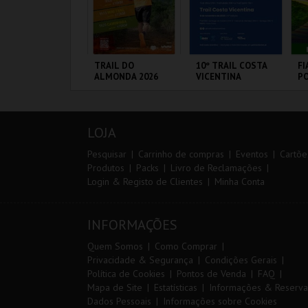
IA 29
TRAIL DO
10º TRAIL COSTA
FI
NTERNATIONAL
ALMONDA 2026
VICENTINA
PO
ASTERS FUTSAL
VI
026 - SPORTING
P VS PALMA
ORTIMÃO ARENA
SERRA DE AIRE
SANTIAGO DO
CI
UTSAL
CACÉM E SINES
L
LOJA
MAIS INFO
MAIS INFO
MAIS INFO
Pesquisar
Carrinho de compras
Eventos
Cartõe
Produtos
Packs
Livro de Reclamações
Login & Registo de Clientes
Minha Conta
COMPRAR
INSCREVER
INSCREVER
INFORMAÇÕES
Quem Somos
Como Comprar
Privacidade & Segurança
Condições Gerais
Política de Cookies
Pontos de Venda
FAQ
Mapa de Site
Estatísticas
Informações & Reserva
Dados Pessoais
Informações sobre Cookies