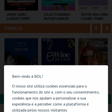
i
n
o
t
JIMMY CARR |
CELESTE BARBER –
30 POR UMA LINHA
LAUGHS FUNNY
BACKUP DANCER
| ISABEL VIANA
r
e
FAMÍLIA
A
S
COLISEU DE LISBOA
AULA MAGNA
SALAJAIME SALAZAR
SAMPAIO
n
e
t
g
MAIS INFO
MAIS INFO
MAIS INFO
e
u
COMPRAR
COMPRAR
COMPRAR
r
i
i
n
Bem-vindo à BOL!
o
t
DINING FADO
WINE ARENA 2026 |
FEIRA MEDIEVAL DE
O nosso site utiliza cookies essenciais para o
PASSE 2 DIAS
PALMELA 2026
funcionamento do site e, com o seu consentimento,
r
e
cookies que nos ajudam a personalizar a sua
FORMAÇÃO & EDUCAÇÃO
A
S
SINA THE HOUSE OF
PÓVOA ARENA.
CASTELO E CENTRO
experiência e a perceber como a plataforma é
FADO
HIST.
n
e
utilizada pelos nossos visitantes.