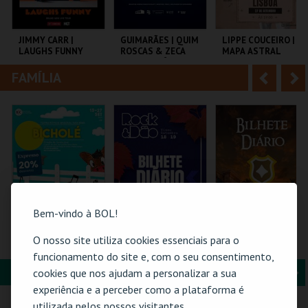
i
n
o
t
JIMMY CARR |
GUIMARÃES | QUIM
LIPPE COUCEIRO |
LAUGHS FUNNY
ROSCAS & ZECA
MAPA ASTRAL
r
e
ESTACIONÂNCIO
FAMÍLIA
A
S
COLISEU DE LISBOA
MULTIUSOS DE
LISBOA COMEDY
GUIMARÃES
CLUB
n
e
t
g
MAIS INFO
MAIS INFO
MAIS INFO
e
u
COMPRAR
COMPRAR
COMPRAR
r
i
i
n
Bem-vindo à BOL!
o
t
BICHOLÉ
ROCK & DÃO | 18
FEIRA MEDIEVAL DE
O nosso site utiliza cookies essenciais para o
SETEMBRO
SILVES 2026 -
r
e
funcionamento do site e, com o seu consentimento,
BILHETE DIÁRIO
FORMAÇÃO & EDUCAÇÃO
A
S
cookies que nos ajudam a personalizar a sua
BOUTIQUE DA
VISEU
CENTRO HISTÓRICO
experiência e a perceber como a plataforma é
CULTURA
SILVES
n
e
utilizada pelos nossos visitantes.