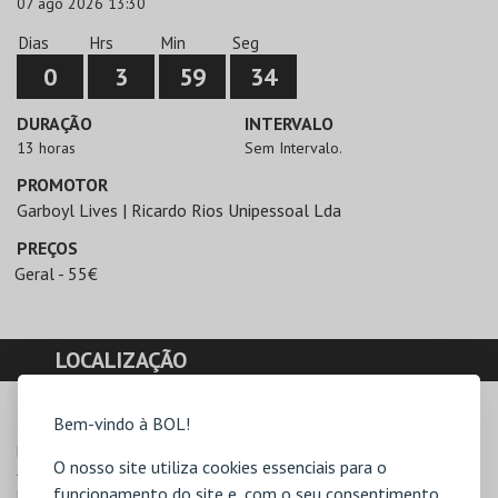
07 ago 2026 13:30
Dias
Hrs
Min
Seg
0
3
59
34
DURAÇÃO
INTERVALO
13 horas
Sem Intervalo.
PROMOTOR
Garboyl Lives | Ricardo Rios Unipessoal Lda
PREÇOS
Geral - 55€
LOCALIZAÇÃO
Bem-vindo à BOL!
MORADA
Rua de Águas Férreas

O nosso site utiliza cookies essenciais para o
4910-011 Âncora
funcionamento do site e, com o seu consentimento,
Direcções para Praia Duna do Caldeirão