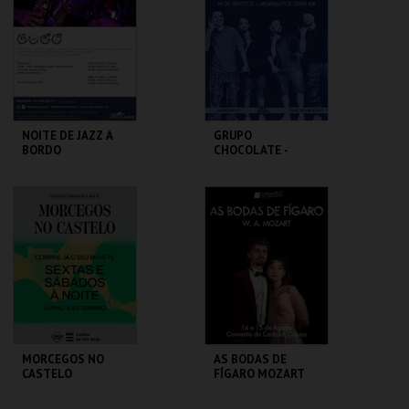
MAIS INFO
MAIS INFO
COMPRAR
INSCREVER
NOITE DE JAZZ A
GRUPO
BORDO
CHOCOLATE -
LISBOA
BLUE CRUISES
MONSANTOS OPEN
AIR
MAIS INFO
MAIS INFO
COMPRAR
COMPRAR
MORCEGOS NO
AS BODAS DE
CASTELO
FÍGARO MOZART
OPERAFEST 2026