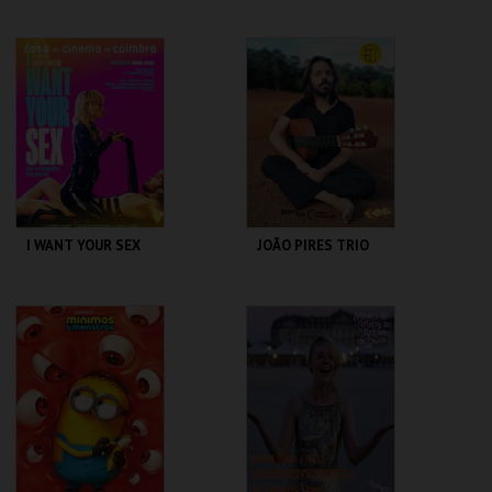
VERDE
OPERAFEST 2026
REPÚBLICA 14 -
CONVENTO DA
OLHÃO
CARTUXA
MAIS INFO
MAIS INFO
COMPRAR
COMPRAR
I WANT YOUR SEX
JOÃO PIRES TRIO
CASA DO CINEMA
PONTO C
DE COIMBRA
MAIS INFO
MAIS INFO
COMPRAR
COMPRAR