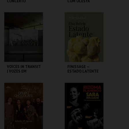
CONCERTO
COM OLESYA
DANIELA MERCURY
GOLOVNEVA
OPERAFEST 2026
PAR. FEIRAS E
TEATRO DA
EXPOSIÇÕES
COMUNA
MAIS INFO
MAIS INFO
COMPRAR
COMPRAR
VOICES IN TRANSIT
FINISSAGE —
| VOZES EM
ESTADO LATENTE
TRAVESSIA
ALBUQUERQUE
FUNDAÇÃO
FOUNDATION
GRAMAXO
MAIS INFO
MAIS INFO
COMPRAR
COMPRAR