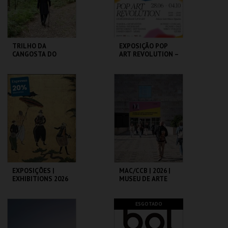
COMPRAR
COMPRAR
TRILHO DA
EXPOSIÇÃO POP
CANGOSTA DO
ART REVOLUTION –
ESTÊVÃO
DA MODERNIDADE
À POP ART
LOJA DA CASA-
PALÁCIO SOTTO
MUSEU CAMILO
MAIOR
MAIS INFO
MAIS INFO
COMPRAR
COMPRAR
EXPOSIÇÕES |
MAC/CCB | 2026 |
EXHIBITIONS 2026
MUSEU DE ARTE
CONTEMPORÂNEA
E CENTRO DE
ARQUITETURA
MUSEU DO ORIENTE.
CCB
ESGOTADO