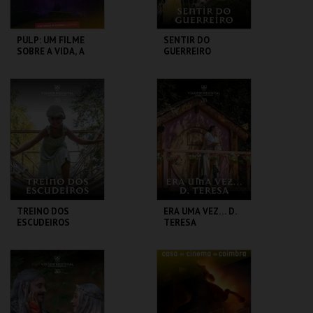
PULP: UM FILME
SENTIR DO
SOBRE A VIDA, A
GUERREIRO
MORTE E
SUPERMERCADOS
CASA DO CINEMA
SANTA MARIA DA
DE COIMBRA
FEIRA
MAIS INFO
MAIS INFO
COMPRAR
COMPRAR
TREINO DOS
ERA UMA VEZ… D.
ESCUDEIROS
TERESA
SANTA MARIA DA
SANTA MARIA DA
FEIRA
FEIRA
MAIS INFO
MAIS INFO