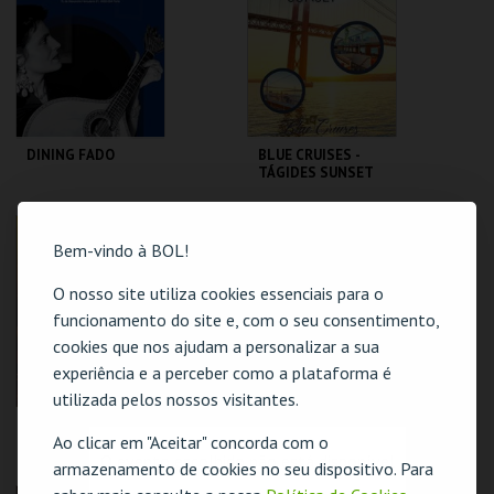
MAIS INFO
MAIS INFO
COMPRAR
COMPRAR
DINING FADO
BLUE CRUISES -
TÁGIDES SUNSET
2026
SINA THE HOUSE OF
BLUE CRUISES
FADO
Bem-vindo à BOL!
O nosso site utiliza cookies essenciais para o
MAIS INFO
MAIS INFO
funcionamento do site e, com o seu consentimento,
COMPRAR
COMPRAR
cookies que nos ajudam a personalizar a sua
experiência e a perceber como a plataforma é
utilizada pelos nossos visitantes.
PLAYBACK
TORNEIO - A
Ao clicar em "Aceitar" concorda com o
REVOLTA
O evento escolhido não está disponível
PORTUCALENSE
armazenamento de cookies no seu dispositivo. Para