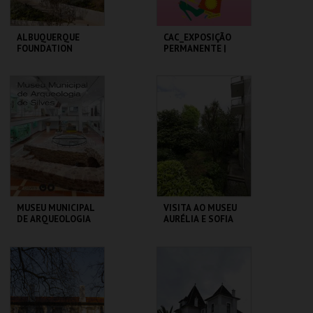
ALBUQUERQUE
CAC_EXPOSIÇÃO
FOUNDATION
PERMANENTE |
EXPOSIÇÃO
TEMPORÁRIA
ALBUQUERQUE
CAC
FOUNDATION
MAIS INFO
MAIS INFO
COMPRAR
COMPRAR
MUSEU MUNICIPAL
VISITA AO MUSEU
DE ARQUEOLOGIA
AURÉLIA E SOFIA
DE SOUZA
MUSEU MUNIC. ARQ.
MUSEU AURÉLIA E
SILVES
SOFIA
MAIS INFO
MAIS INFO