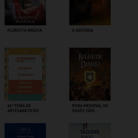
COMPRAR
COMPRAR
FLORESTA MÁGICA
A ODISSEIA
SANTA MARIA DA
CASA DO CINEMA
FEIRA
DE COIMBRA
MAIS INFO
MAIS INFO
COMPRAR
COMPRAR
61ª FEIRA DE
FEIRA MEDIEVAL DE
ARTESANATO DO
SILVES 2026 -
ESTORIL
BILHETE DIÁRIO
FIARTIL
CENTRO HISTÓRICO
SILVES