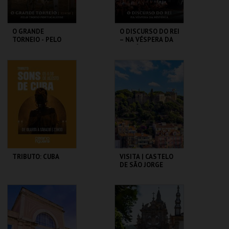
O GRANDE
O DISCURSO DO REI
TORNEIO - PELO
– NA VÉSPERA DA
TRONO
HISTÓRIA
PORTUCALENSE
SANTA MARIA DA
SANTA MARIA DA
FEIRA
FEIRA
MAIS INFO
MAIS INFO
COMPRAR
COMPRAR
TRIBUTO: CUBA
VISITA | CASTELO
DE SÃO JORGE
CASINO FIGUEIRA
CASTELO DE SÃO
JORGE
MAIS INFO
MAIS INFO