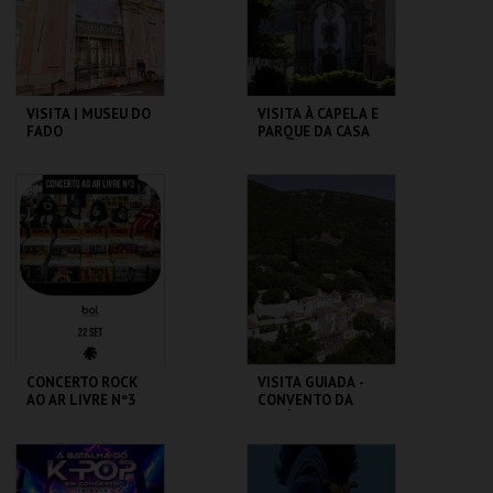
COMPRAR
COMPRAR
VISITA | MUSEU DO
VISITA À CAPELA E
FADO
PARQUE DA CASA
DE MATEUS
MUSEU DO FADO
FUND. DA CASA DE
MATEUS
MAIS INFO
MAIS INFO
COMPRAR
COMPRAR
CONCERTO ROCK
VISITA GUIADA -
AO AR LIVRE Nº3
CONVENTO DA
ARRÁBIDA (NOVO)
SANTARÉM
CONVENTO DA
ARRÁBIDA