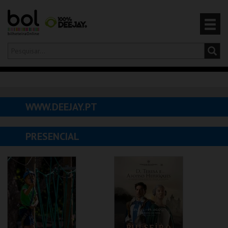
Olá,
iniciar sessão
PT
0
CARRINHO
WWW.DEEJAY.PT
EVENTOS
PRESENCIAL
CARTÕES
PRODUTOS