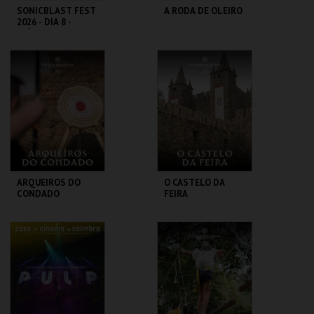
SONICBLAST FEST
A RODA DE OLEIRO
2026 - DIA 8 -
DIÁRIO
PRAIA DUNA DO
MUSEU CONVENTO
CALDEIRÃO
DOS LÓIOS
MAIS INFO
MAIS INFO
COMPRAR
ARQUEIROS DO
O CASTELO DA
CONDADO
FEIRA
SANTA MARIA DA
SANTA MARIA DA
FEIRA
FEIRA
MAIS INFO
MAIS INFO
COMPRAR
COMPRAR