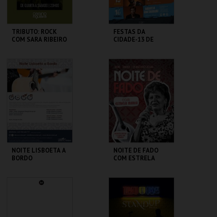
TRIBUTO: ROCK
FESTAS DA
COM SARA RIBEIRO
CIDADE-13 DE
QUARTETO
AGOSTO-KISS KISS
BANG BANG
CASINO FIGUEIRA
C.C. DE SANTA
COMBA DÃO
MAIS INFO
MAIS INFO
COMPRAR
COMPRAR
NOITE LISBOETA A
NOITE DE FADO
BORDO
COM ESTRELA
MARIA
BLUE CRUISES
REPÚBLICA 14 -
OLHÃO
MAIS INFO
MAIS INFO