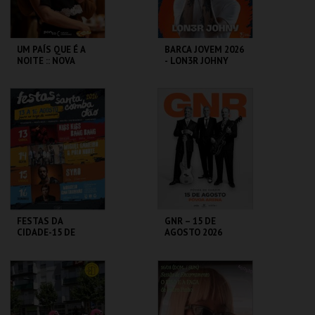
UM PAÍS QUE É A
BARCA JOVEM 2026
NOITE :: NOVA
- LON3R JOHNY
COMPANHIA
PONTO C
ESPAÇO AR LIVRE
MAIS INFO
MAIS INFO
COMPRAR
COMPRAR
FESTAS DA
GNR – 15 DE
CIDADE-15 DE
AGOSTO 2026
AGOSTO SYRO
C.C. DE SANTA
PÓVOA ARENA.
COMBA DÃO
MAIS INFO
MAIS INFO