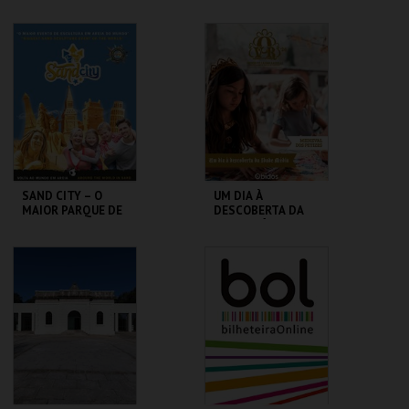
PRAIA DAS ROCAS
REAL FÁBRICA DO
GELO
MAIS INFO
MAIS INFO
COMPRAR
COMPRAR
SAND CITY – O
UM DIA À
MAIOR PARQUE DE
DESCOBERTA DA
ESCULTURAS EM
IDADE MÉDIA - 2026
AREIA DO MUNDO
SAND CITY
CERCA CASTELO DE
ÓBIDOS
MAIS INFO
MAIS INFO
COMPRAR
COMPRAR