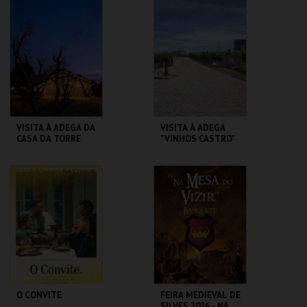
REPÚBLICA 14 -
CLAUSTROS
OLHÃO
CONVENTO CARMO
MAIS INFO
MAIS INFO
COMPRAR
COMPRAR
VISITA À ADEGA DA
VISITA À ADEGA
CASA DA TORRE
"VINHOS CASTRO"
ADEGA DA CASA DA
CASTRO SOC. AGRO
TORRE
PECUÁRIA
MAIS INFO
MAIS INFO
COMPRAR
COMPRAR
O CONVITE
FEIRA MEDIEVAL DE
SILVES 2026 - NA