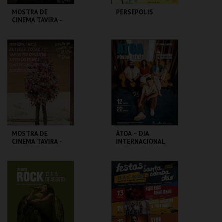
MOSTRA DE
PERSEPOLIS
CINEMA TAVIRA -
KONTINENTAL ‘25
CLAUSTROS
CASA DO CINEMA
CONVENTO CARMO
DE COIMBRA
MAIS INFO
MAIS INFO
COMPRAR
COMPRAR
MOSTRA DE
ÁTOA – DIA
CINEMA TAVIRA -
INTERNACIONAL
LINGUAGEM
DA JUVENTUDE
UNIVERSAL
CLAUSTROS
PÓVOA ARENA.
CONVENTO CARMO
MAIS INFO
MAIS INFO
COMPRAR
COMPRAR