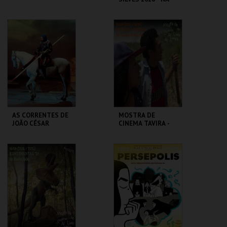
MESA DO VIZIR
CASA DO CINEMA
CENTRO HISTÓRICO
DE COIMBRA
SILVES
MAIS INFO
MAIS INFO
COMPRAR
COMPRAR
AS CORRENTES DE
MOSTRA DE
JOÃO CÉSAR
CINEMA TAVIRA -
MONTEIRO |
NUESTRA TIERRA
SILVESTRE
LUCKY STAR
CLAUSTROS
CONVENTO CARMO
MAIS INFO
MAIS INFO
COMPRAR
COMPRAR