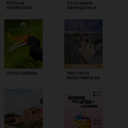
VISITA AO
VISITA GUIADA
RESERVATÓRIO
EXPOSIÇÃO MCJA
ATÉ 25 PESSOAS
RESERVATÓRIO
MUSEU DO CICLISMO
MAIS INFO
MAIS INFO
COMPRAR
COMPRAR
ZOO DE LOUROSA
2026 | VISITA
MUSEU FÁBRICA DA
HISTÓRIA – ARROZ
PARQUE
MUSEU FÁBRICA DA
ORNITOLÓGICO
HISTÓRIA
MAIS INFO
MAIS INFO
COMPRAR
COMPRAR