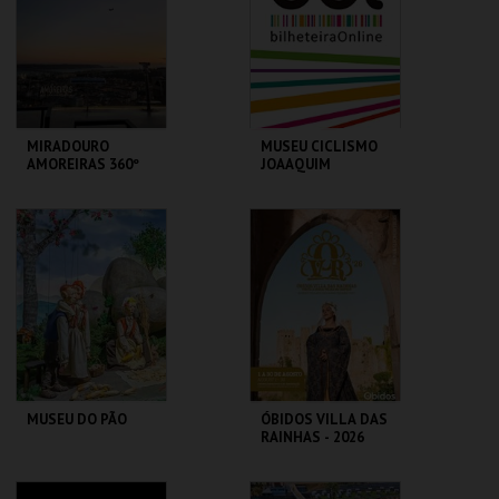
MAIS INFO
MAIS INFO
INSCREVER
COMPRAR
MIRADOURO
MUSEU CICLISMO
AMOREIRAS 360º
JOAAQUIM
PANORAMIC VIEW
AGOSTINHO
(VISITA GUIADA
P/ESCOLAS FORA
AMOREIRAS 360º
MUSEU DO CICLISMO
CONC.)
MAIS INFO
MAIS INFO
COMPRAR
MUSEU DO PÃO
ÓBIDOS VILLA DAS
RAINHAS - 2026
MUSEU DO PÃO
CERCA CASTELO DE