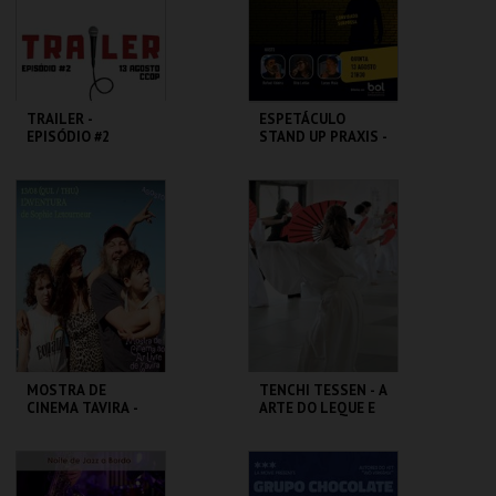
COMPRAR
COMPRAR
TRAILER -
ESPETÁCULO
EPISÓDIO #2
STAND UP PRAXIS -
42ª EDIÇÃO
AUDITÓRIO CCOP
PRAXIS
MAIS INFO
MAIS INFO
COMPRAR
COMPRAR
MOSTRA DE
TENCHI TESSEN - A
CINEMA TAVIRA -
ARTE DO LEQUE E
L'AVENTURA
DO SOPRO
CLAUSTROS
MUSEU DO ORIENTE.
CONVENTO CARMO