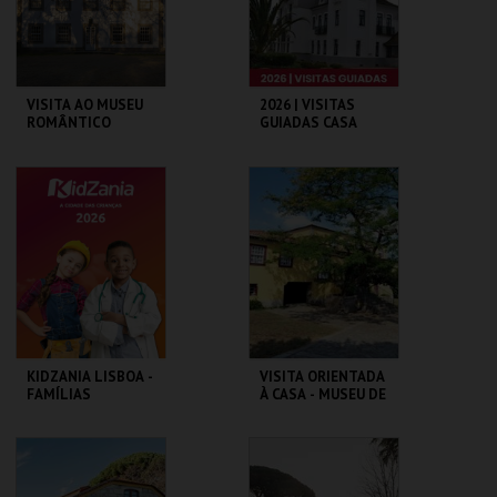
COMPRAR
COMPRAR
VISITA AO MUSEU
2026 | VISITAS
ROMÂNTICO
GUIADAS CASA
MUSEU EGAS
MONIZ
MUSEU ROMÂNTICO
CASA-MUSEU EGAS
MONIZ
MAIS INFO
MAIS INFO
COMPRAR
COMPRAR
KIDZANIA LISBOA -
VISITA ORIENTADA
FAMÍLIAS
À CASA - MUSEU DE
CAMILO
KIDZANIA
LOJA DA CASA-
MUSEU CAMILO