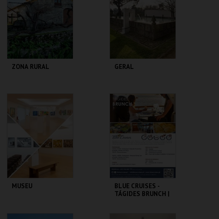
MAIS INFO
MAIS INFO
COMPRAR
COMPRAR
ZONA RURAL
GERAL
FUNDAÇÃO
FUNDAÇÃO
GRAMAXO
GRAMAXO
MAIS INFO
MAIS INFO
COMPRAR
COMPRAR
MUSEU
BLUE CRUISES -
TÁGIDES BRUNCH |
PASSEIO DE BARCO
2026
FUNDAÇÃO
BLUE CRUISES