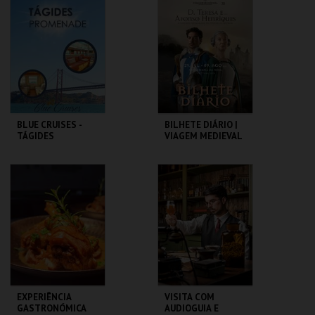
GRAMAXO
MAIS INFO
MAIS INFO
COMPRAR
COMPRAR
BLUE CRUISES -
BILHETE DIÁRIO |
TÁGIDES
VIAGEM MEDIEVAL
PROMENADE 2026
EM TERRA DE
SANTA MARIA 2026
BLUE CRUISES
SANTA MARIA DA
FEIRA
MAIS INFO
MAIS INFO
COMPRAR
COMPRAR
EXPERIÊNCIA
VISITA COM
GASTRONÓMICA
AUDIOGUIA E