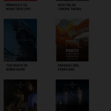
MÍNIMOS E OS
MOSTRA DE
MONSTROS (VP)
CINEMA TAVIRA -
VALOR
SENTIMENTAL
C. A. C. MORTÁGUA
CLAUSTROS
CONVENTO CARMO
MAIS INFO
MAIS INFO
COMPRAR
COMPRAR
THE DEATH OF
PAPANGU (BR) -
ROBIN HOOD
FERRO BAR
CINE-TEATRO
FERRO BAR
CARIDADE
MAIS INFO
MAIS INFO
COMPRAR
COMPRAR