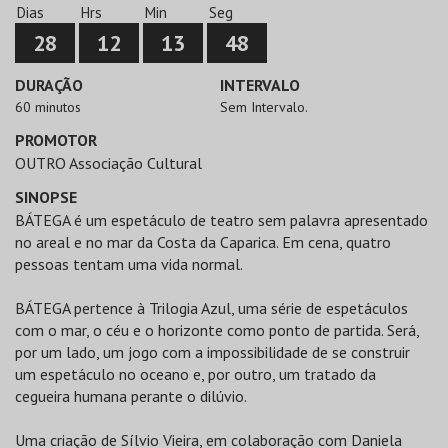
Dias
Hrs
Min
Seg
28
12
13
48
DURAÇÃO
INTERVALO
60 minutos
Sem Intervalo.
PROMOTOR
OUTRO Associação Cultural
SINOPSE
BÁTEGA é um espetáculo de teatro sem palavra apresentado
no areal e no mar da Costa da Caparica. Em cena, quatro
pessoas tentam uma vida normal.
BÁTEGA pertence à Trilogia Azul, uma série de espetáculos
com o mar, o céu e o horizonte como ponto de partida. Será,
por um lado, um jogo com a impossibilidade de se construir
um espetáculo no oceano e, por outro, um tratado da
cegueira humana perante o dilúvio.
Uma criação de Sílvio Vieira, em colaboração com Daniela