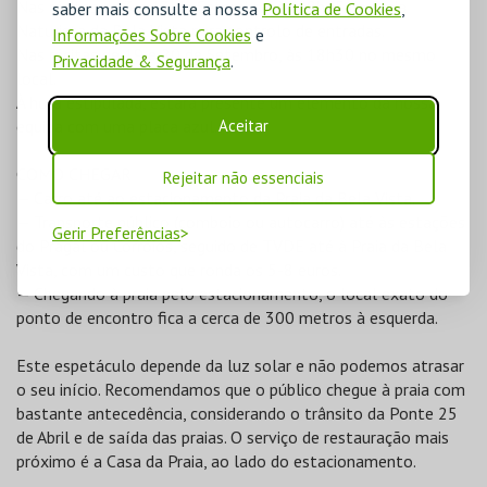
Nas récitas de 3 a 13 de Setembro, às 18h45 na Praia
saber mais consulte a nossa
Política de Cookies
,
Naturista da Bela Vista para controlo de entradas.
Informações Sobre Cookies
e
Nas récitas de 19 e 20 de Setembro, às 18h30 no mesmo
Privacidade & Segurança
.
local.
À hora estipulada, estará presente um elemento da nossa
Aceitar
equipa com uma placa azul.
COMO CHEGAR
Rejeitar não essenciais
— Carro até ao estacionamento da Praia da Bela Vista.
— Transporte público (comboio ou autocarro) até às estações
Gerir Preferências
do Pragal ou Corroios, seguido de TVDE até à Praia da Bela
Vista, com um custo que ronda os 5-8 euros.
— Chegando à praia pelo estacionamento, o local exato do
ponto de encontro fica a cerca de 300 metros à esquerda.
Este espetáculo depende da luz solar e não podemos atrasar
o seu início. Recomendamos que o público chegue à praia com
bastante antecedência, considerando o trânsito da Ponte 25
de Abril e de saída das praias. O serviço de restauração mais
próximo é a Casa da Praia, ao lado do estacionamento.