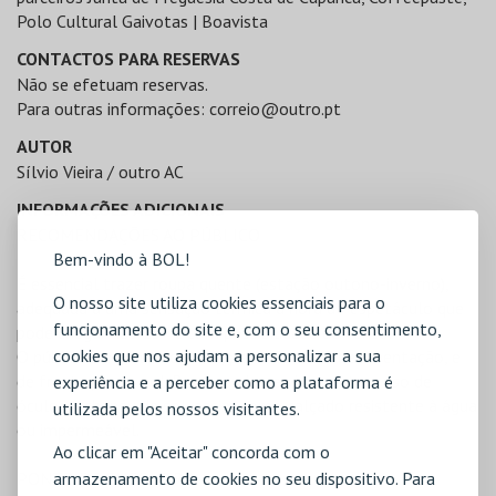
Polo Cultural Gaivotas | Boavista
CONTACTOS PARA RESERVAS
Não se efetuam reservas.
Para outras informações:
correio@outro.pt
AUTOR
Sílvio Vieira / outro AC
INFORMAÇÕES ADICIONAIS
RECOMENDAÇÕES AO PÚBLICO
Bem-vindo à BOL!
É essencial trazer roupa quente (estação outono-inverno),
O nosso site utiliza cookies essenciais para o
adequada a uma sensação térmica à hora do espetáculo que
funcionamento do site e, com o seu consentimento,
pode chegar aos 15 ºC com possibilidade de vento.
cookies que nos ajudam a personalizar a sua
O público senta-se no areal, perto da zona de rebentação, e
de frente para o sol. Recomenda-se vivamente o uso de
experiência e a perceber como a plataforma é
óculos e chapéu de sol, assim como calçado resistente à água
utilizada pelos nossos visitantes.
ou impermeável.
Ao clicar em "Aceitar" concorda com o
armazenamento de cookies no seu dispositivo. Para
PONTO DE ENCONTRO