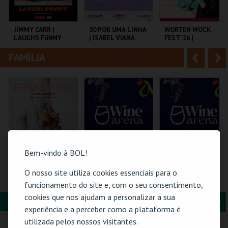
i
n
o
t
JIMMY CARR |
30 POR UMA LINHA
WORTEN MOCK
LAUGHS FUNNY
| ISABEL VIANA
FEST"26 |
r
e
MICHELLE WOLF
FAMÍLIA
A
S
COLISEU DE LISBOA
SALAJAIME SALAZAR
CINEMA SÃO JORGE .
SAMPAIO
n
e
t
g
MAIS INFO
MAIS INFO
MAIS INFO
e
u
COMPRAR
COMPRAR
COMPRAR
r
i
i
n
Bem-vindo à BOL!
o
t
O nosso site utiliza cookies essenciais para o
FEIRANOIVOS
WINE ARENA 2026 |
WINE ARENA 2026 |
PASSE 2 DIAS
DIÁRIO
funcionamento do site e, com o seu consentimento,
r
e
cookies que nos ajudam a personalizar a sua
FORMAÇÃO & EDUCAÇÃO
A
S
EUROPARQUE
PÓVOA ARENA.
PÓVOA ARENA.
experiência e a perceber como a plataforma é
n
e
utilizada pelos nossos visitantes.