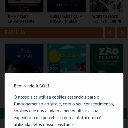
i
n
o
t
JIMMY CARR |
GUIMARÃES | QUIM
WORTEN MOCK
LAUGHS FUNNY
ROSCAS & ZECA
FEST"26 | CUBINHO
r
e
ESTACIONÂNCIO
FAMÍLIA
A
S
COLISEU DE LISBOA
MULTIUSOS DE
CINEMA SÃO JORGE .
GUIMARÃES
n
e
t
g
MAIS INFO
MAIS INFO
MAIS INFO
e
u
COMPRAR
COMPRAR
COMPRAR
r
i
i
n
Bem-vindo à BOL!
o
t
O nosso site utiliza cookies essenciais para o
DINING FADO
BICHOLÉ
VISITA O ZOO DE
LAGOS | 2026
funcionamento do site e, com o seu consentimento,
r
e
cookies que nos ajudam a personalizar a sua
FORMAÇÃO & EDUCAÇÃO
A
S
SINA THE HOUSE OF
BOUTIQUE DA
ZOO DE LAGOS
experiência e a perceber como a plataforma é
FADO
CULTURA
n
e
utilizada pelos nossos visitantes.