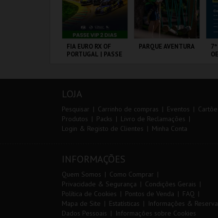
IA EURO RX OF
FIA EURO RX OF
PARQUE AVENTURA
7º
ORTUGAL | PASSE
PORTUGAL | PASSE
OE
 DIAS
VIP 2 DIAS
IRCUITO DE
CIRCUITO DE
PARQUE
FÁ
OUSADA
LOUSADA
ORNITOLÓGICO
PÓ
LOJA
MAIS INFO
MAIS INFO
MAIS INFO
Pesquisar
Carrinho de compras
Eventos
Cartõe
Produtos
Packs
Livro de Reclamações
Login & Registo de Clientes
Minha Conta
COMPRAR
COMPRAR
COMPRAR
INFORMAÇÕES
Quem Somos
Como Comprar
Privacidade & Segurança
Condições Gerais
Política de Cookies
Pontos de Venda
FAQ
Mapa de Site
Estatísticas
Informações & Reserva
Dados Pessoais
Informações sobre Cookies