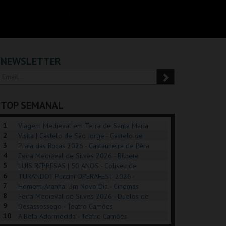
NEWSLETTER
TOP SEMANAL
1
Viagem Medieval em Terra de Santa Maria
2
2026 - Santa Maria da Feira
Visita | Castelo de São Jorge - Castelo de
3
São Jorge
Praia das Rocas 2026 - Castanheira de Pêra
4
Feira Medieval de Silves 2026 - Bilhete
5
Diário - Centro Histórico Silves
LUÍS REPRESAS | 50 ANOS - Coliseu de
6
Lisboa
TURANDOT Puccini OPERAFEST 2026 -
POSIÇÕES |
SHREK, O MUSICAL
PÉROLA – MELHOR
7
Convento da Cartuxa
Homem-Aranha: Um Novo Dia - Cinemas
HIBITIONS 2026
DE MIM
8
Cinemax Penafiel
Feira Medieval de Silves 2026 - Duelos de
9
Honra - Centro Histórico Silves
Desassossego - Teatro Camões
SEU DO ORIENTE.
TAGUSPARK
CASINO ESTORIL
TAG
10
A Bela Adormecida - Teatro Camões