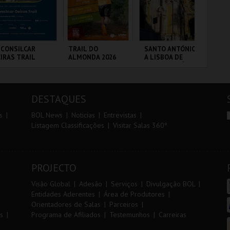
r
i
i
n
o
t
 CONSILCAR
TRAIL DO
SANTO ANTÓNIO -
10
IRAS TRAIL
ALMONDA 2026
A LISBOA DE
VI
r
e
SANTO ANTÓNIO -
PERCURSO
BRICA DA
SERRA DE AIRE
ML - SANTO
SA
LVORA
ANTÓNIO
CA
DESTAQUES
MAIS INFO
MAIS INFO
MAIS INFO
s
BOL News
Noticias
Entrevistas
Listagem Classificações
Visitar Salas 360º
INSCREVER
INSCREVER
COMPRAR
PROJECTO
Visão Global
Adesão
Serviços
Divulgação BOL
Entidades Aderentes
Área de Produtores
Orientadores de Salas
Parceiros
s
Programa de Afiliados
Testemunhos
Carreiras