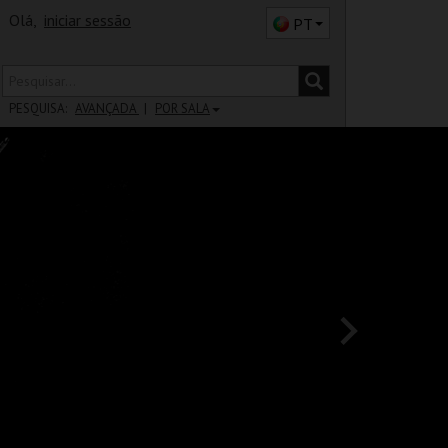
Olá,
iniciar sessão
PT
PESQUISA:
AVANÇADA
POR SALA
DISTRITO
SALA