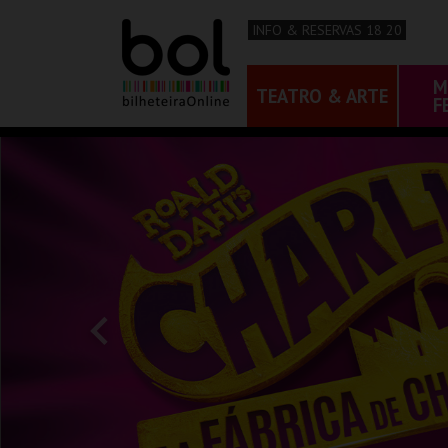
INFO & RESERVAS 18 20
M
TEATRO & ARTE
F