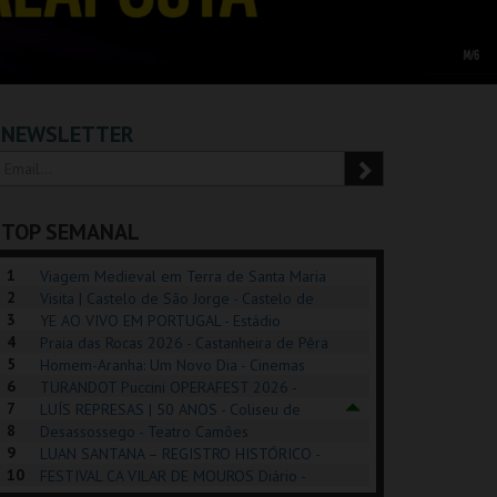
NEWSLETTER
TOP SEMANAL
1
Viagem Medieval em Terra de Santa Maria
2
2026 - Santa Maria da Feira
Visita | Castelo de São Jorge - Castelo de
3
São Jorge
YE AO VIVO EM PORTUGAL - Estádio
4
Algarve
Praia das Rocas 2026 - Castanheira de Pêra
5
Homem-Aranha: Um Novo Dia - Cinemas
6
Cinemax Penafiel
TURANDOT Puccini OPERAFEST 2026 -
POSIÇÕES |
SHREK, O MUSICAL
PÉROLA – MELHOR
7
Convento da Cartuxa
LUÍS REPRESAS | 50 ANOS - Coliseu de
HIBITIONS 2026
DE MIM
8
Lisboa
Desassossego - Teatro Camões
9
LUAN SANTANA – REGISTRO HISTÓRICO -
SEU DO ORIENTE.
TAGUSPARK
CASINO ESTORIL
TAG
10
Estádio da Luz
FESTIVAL CA VILAR DE MOUROS Diário -