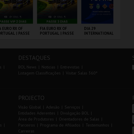
r
i
i
n
o
t
A EURO RX OF
FIA EURO RX OF
DIA 29
DIA
RTUGAL | PASSE
PORTUGAL | PASSE
INTERNATIONAL
IN
r
e
P 2 DIAS
3 DIAS
MASTERS FUTSAL
MA
2026 - SPORTING
20
CP VS PALMA
VS
RCUITO DE
CIRCUITO DE
PORTIMÃO ARENA
PO
FUTSAL
OUSADA
LOUSADA
DESTAQUES
MAIS INFO
MAIS INFO
MAIS INFO
s
BOL News
Noticias
Entrevistas
Listagem Classificações
Visitar Salas 360º
COMPRAR
COMPRAR
COMPRAR
PROJECTO
Visão Global
Adesão
Serviços
Entidades Aderentes
Divulgação BOL
Área de Produtores
Orientadores de Salas
s
Parceiros
Programa de Afiliados
Testemunhos
Carreiras