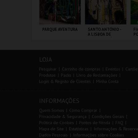
RAIL DO
PARQUE AVENTURA
SANTO ANTÓNIO -
FI
LMONDA 2026
A LISBOA DE
PO
SANTO ANTÓNIO -
VI
PERCURSO
ERRA DE AIRE
PARQUE
ML - SANTO
CI
ORNITOLÓGICO
ANTÓNIO
L
LOJA
MAIS INFO
MAIS INFO
MAIS INFO
Pesquisar
Carrinho de compras
Eventos
Cartõe
Produtos
Packs
Livro de Reclamações
Login & Registo de Clientes
Minha Conta
INSCREVER
COMPRAR
COMPRAR
INFORMAÇÕES
Quem Somos
Como Comprar
Privacidade & Segurança
Condições Gerais
Política de Cookies
Pontos de Venda
FAQ
Mapa de Site
Estatísticas
Informações & Reserva
Dados Pessoais
Informações sobre Cookies