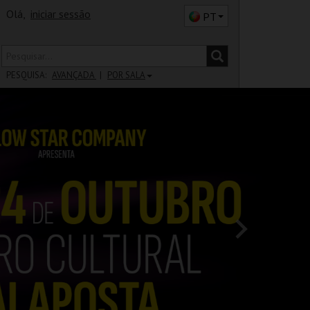
Olá,
iniciar sessão
PT
PESQUISA:
AVANÇADA
POR SALA
DISTRITO
SALA