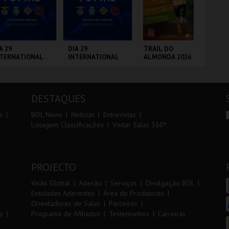
r
i
i
n
o
t
A 29
DIA 29
TRAIL DO
PA
NTERNATIONAL
INTERNATIONAL
ALMONDA 2026
r
e
ASTERS FUTSAL
MASTERS FUTSAL
26 - SL BENFICA
2026 - SPORTING
 FC JIMBEE CAR
CP VS PALMA
RTIMÃO ARENA
PORTIMÃO ARENA
SERRA DE AIRE
PA
FUTSAL
OR
DESTAQUES
MAIS INFO
MAIS INFO
MAIS INFO
s
BOL News
Noticias
Entrevistas
Listagem Classificações
Visitar Salas 360º
COMPRAR
COMPRAR
INSCREVER
PROJECTO
Visão Global
Adesão
Serviços
Divulgação BOL
Entidades Aderentes
Área de Produtores
Orientadores de Salas
Parceiros
s
Programa de Afiliados
Testemunhos
Carreiras