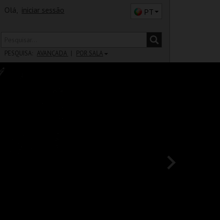
Olá,
iniciar sessão
PT
PESQUISA:
AVANÇADA
POR SALA
DISTRITO
SALA