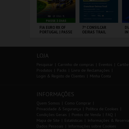
ANTO ANTÓNIO -
FIA EURO RX OF
7º CONSILCAR
DI
 LISBOA DE
PORTUGAL | PASSE
OEIRAS TRAIL
I
ANTO ANTÓNIO -
3 DIAS
M
ERCURSO
20
VS
L - SANTO
CIRCUITO DE
FÁBRICA DA
PO
NTÓNIO
LOUSADA
PÓLVORA
LOJA
MAIS INFO
MAIS INFO
MAIS INFO
Pesquisar
Carrinho de compras
Eventos
Cartõe
Produtos
Packs
Livro de Reclamações
Login & Registo de Clientes
Minha Conta
COMPRAR
COMPRAR
INSCREVER
INFORMAÇÕES
Quem Somos
Como Comprar
Privacidade & Segurança
Política de Cookies
Condições Gerais
Pontos de Venda
FAQ
Mapa de Site
Estatísticas
Informações & Reserva
Dados Pessoais
Informações sobre Cookies