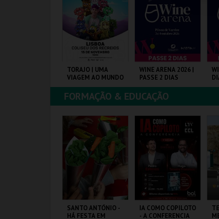
COMPRAR
COMPRAR
COMPRAR
1ª FEIRA DE
TORAJO | UMA
WINE ARENA 2026 |
WI
RTESANATO DO
VIAGEM AO MUNDO
PASSE 2 DIAS
DI
STORIL
DAS FRUTAS
FORMAÇÃO & EDUCAÇÃO
IARTIL
COLISEU DE LISBOA
PÓVOA ARENA.
PÓ
MAIS INFO
MAIS INFO
MAIS INFO
COMPRAR
COMPRAR
COMPRAR
MF YOUTH TALK -
SANTO ANTÓNIO -
IA COMO COPILOTO
T
UERRA, DIREITOS
HÁ FESTA EM
- A CONFERENCIA
ME