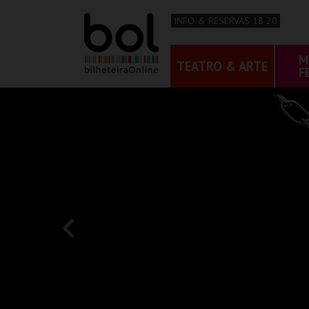
INFO & RESERVAS 18 20
M
TEATRO & ARTE
F