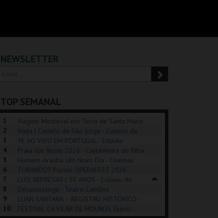
NEWSLETTER
TOP SEMANAL
1
Viagem Medieval em Terra de Santa Maria
2
2026 - Santa Maria da Feira
Visita | Castelo de São Jorge - Castelo de
3
São Jorge
YE AO VIVO EM PORTUGAL - Estádio
4
Algarve
Praia das Rocas 2026 - Castanheira de Pêra
5
Homem-Aranha: Um Novo Dia - Cinemas
6
Cinemax Penafiel
TURANDOT Puccini OPERAFEST 2026 -
REK, O MUSICAL
EXPOSIÇÕES |
PIZZA MAN OEIRAS
PÉR
7
Convento da Cartuxa
LUÍS REPRESAS | 50 ANOS - Coliseu de
EXHIBITIONS 2026
DE 
8
Lisboa
Desassossego - Teatro Camões
9
LUAN SANTANA – REGISTRO HISTÓRICO -
GUSPARK
MUSEU DO ORIENTE.
TAGUSPARK
CAS
10
Estádio da Luz
FESTIVAL CA VILAR DE MOUROS Diário -