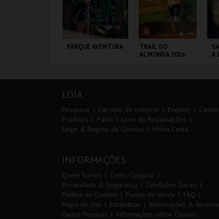
IA 29
PARQUE AVENTURA
TRAIL DO
SA
NTERNATIONAL
ALMONDA 2026
A 
ASTERS FUTSAL
SA
026 - SL BENFICA
P
S FC JIMBEE CAR
ORTIMÃO ARENA
PARQUE
SERRA DE AIRE
ML
ORNITOLÓGICO
A
LOJA
MAIS INFO
MAIS INFO
MAIS INFO
Pesquisar
Carrinho de compras
Eventos
Cartõe
Produtos
Packs
Livro de Reclamações
Login & Registo de Clientes
Minha Conta
COMPRAR
COMPRAR
INSCREVER
INFORMAÇÕES
Quem Somos
Como Comprar
Privacidade & Segurança
Condições Gerais
Política de Cookies
Pontos de Venda
FAQ
Mapa de Site
Estatísticas
Informações & Reserva
Dados Pessoais
Informações sobre Cookies