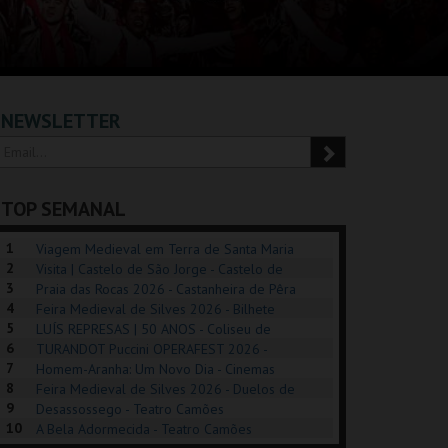
NEWSLETTER
TOP SEMANAL
1
Viagem Medieval em Terra de Santa Maria
2
2026 - Santa Maria da Feira
Visita | Castelo de São Jorge - Castelo de
3
São Jorge
Praia das Rocas 2026 - Castanheira de Pêra
4
Feira Medieval de Silves 2026 - Bilhete
5
Diário - Centro Histórico Silves
LUÍS REPRESAS | 50 ANOS - Coliseu de
6
Lisboa
TURANDOT Puccini OPERAFEST 2026 -
REK, O MUSICAL
EXPOSIÇÕES |
PÉROLA – MELHOR
7
Convento da Cartuxa
Homem-Aranha: Um Novo Dia - Cinemas
EXHIBITIONS 2026
DE MIM
8
Cinemax Penafiel
Feira Medieval de Silves 2026 - Duelos de
9
Honra - Centro Histórico Silves
Desassossego - Teatro Camões
GUSPARK
MUSEU DO ORIENTE.
CASINO ESTORIL
TAG
10
A Bela Adormecida - Teatro Camões