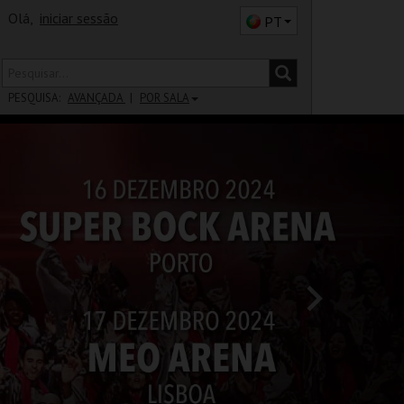
Olá,
iniciar sessão
PT
PESQUISA:
AVANÇADA
POR SALA
DISTRITO
SALA