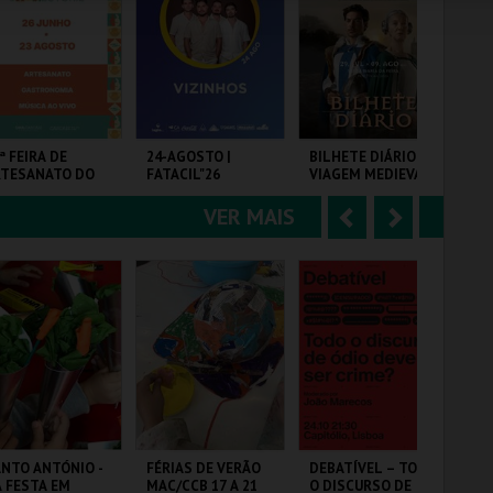
e
u
COMPRAR
COMPRAR
COMPRAR
r
i
i
n
o
t
ª FEIRA DE
24-AGOSTO |
BILHETE DIÁRIO |
FE
RTESANATO DO
FATACIL"26
VIAGEM MEDIEVAL
PA
r
e
TORIL
EM TERRA DE
SANTA MARIA 2026
VER MAIS
A
S
ARTIL
PARQ. FEIRAS E
SANTA MARIA DA
CA
EXPOSIÇÕES
FEIRA
HIS
n
e
t
g
MAIS INFO
MAIS INFO
MAIS INFO
e
u
COMPRAR
COMPRAR
COMPRAR
r
i
i
n
o
t
NTO ANTÓNIO -
FÉRIAS DE VERÃO
DEBATÍVEL – TODO
PA
 FESTA EM
MAC/CCB 17 A 21
O DISCURSO DE
AN