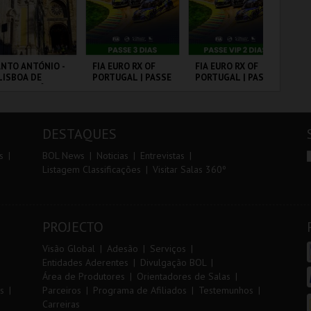
r
i
i
n
o
t
NTO ANTÓNIO -
FIA EURO RX OF
FIA EURO RX OF
10
LISBOA DE
PORTUGAL | PASSE
PORTUGAL | PASSE
VI
r
e
NTO ANTÓNIO -
3 DIAS
VIP 2 DIAS
ERCURSO
 - SANTO
CIRCUITO DE
CIRCUITO DE
SA
NTÓNIO
LOUSADA
LOUSADA
CA
DESTAQUES
MAIS INFO
MAIS INFO
MAIS INFO
s
BOL News
Noticias
Entrevistas
Listagem Classificações
Visitar Salas 360º
COMPRAR
COMPRAR
COMPRAR
PROJECTO
Visão Global
Adesão
Serviços
Entidades Aderentes
Divulgação BOL
Área de Produtores
Orientadores de Salas
s
Parceiros
Programa de Afiliados
Testemunhos
Carreiras