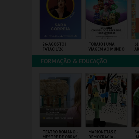
COMPRAR
COMPRAR
COMPRAR
OCK & DÃO |
26-AGOSTO |
TORAJO | UMA
61
ASSE 2 DIAS
FATACIL"26
VIAGEM AO MUNDO
A
DAS FRUTAS
ES
FORMAÇÃO & EDUCAÇÃO
ISEU
PARQ. FEIRAS E
COLISEU DE LISBOA
FI
EXPOSIÇÕES
MAIS INFO
MAIS INFO
MAIS INFO
COMPRAR
COMPRAR
COMPRAR
RESENÇA
TEATRO ROMANO -
MARIONETAS E
SA
ORTUGUESA NA
MESTRE DE OBRAS,
DEMOCRACIA -
HÁ