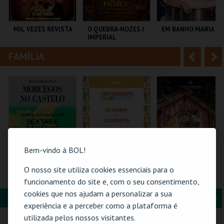
i
n
o
t
MIL VEZES REVISTA
O QUEBRA-NOZES |
EM BANHO MARIA
IMPERIAL
r
e
HERITAGE BALLET |
CLASSIC STAGE
FAMÍLIA
A
S
TEATRO POLITEAMA
COLISEU DE LISBOA
C CULTURAL
ANTÓNIO ALEIXO
n
e
t
g
MAIS INFO
MAIS INFO
MAIS INFO
e
u
COMPRAR
COMPRAR
COMPRAR
r
i
i
n
Bem-vindo à BOL!
o
t
O nosso site utiliza cookies essenciais para o
MORCEGOS NO
61ª FEIRA DE
ERA UMA VEZ… D.
CASTELO
ARTESANATO DO
TERESA
funcionamento do site e, com o seu consentimento,
r
e
ESTORIL
cookies que nos ajudam a personalizar a sua
FORMAÇÃO & EDUCAÇÃO
A
S
CASTELO DE SÃO
FIARTIL
SANTA MARIA DA
experiência e a perceber como a plataforma é
JORGE
FEIRA
n
e
utilizada pelos nossos visitantes.